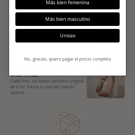
02
Más bien femenina
ELIGE TU PRIMER AROMA
Más bien masculino
Elige tu favorito. Tu primer perfume de
lujo se enviará justo después de la
compra.
Unisex
03
No, gracias, quiero pagar el precio completo
DESCUBRE ALGO NUEVO
CADA MES
Cada mes, un nuevo perfume original
de 8 ml. Pausa o cancela cuando
quieras.