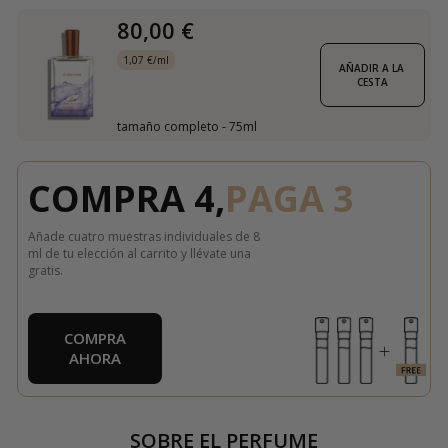
80,00 €
1,07 €/ml
AÑADIR A LA 
CESTA
tamaño completo - 75ml
COMPRA 4,
PAGA 3
Añade cuatro muestras individuales de 8
ml de tu elección al carrito y llévate una
gratis.
COMPRA
AHORA
SOBRE EL PERFUME