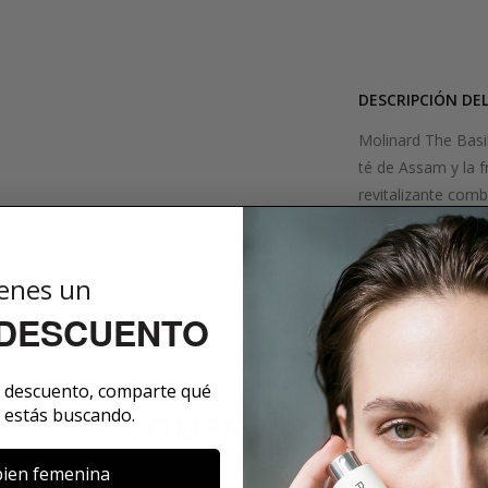
DESCRIPCIÓN DE
Molinard The Basil
té de Assam y la f
revitalizante com
de té verde y se 
¡Una infusión de m
enes un
SOBRE LA MARCA
 DESCUENTO
e descuento, comparte qué
 estás buscando.
COMENTARIOS
ien femenina