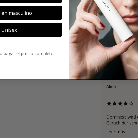
ien masculino
3.7
Unisex
18
Comentario
ro pagar el precio completo
Es ist mein Lie
Tee/Grass frisch
Leer más
Alina
Dominiert wird 
Geruch der schne
Leer más