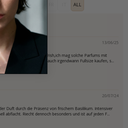
ES
EN
DE
FR
IT
ALL
s
13/06/25
blingsduft geworden! Sehr frish,ich mag solche Parfums mit
e Note. Ich wollte später auch irgendwann Fullsize kaufen, s...
20/07/24
der Duft durch die Präsenz von frischem Basilikum. Intensiver
ll abflacht. Riecht dennoch besonders und ist auf jeden F...