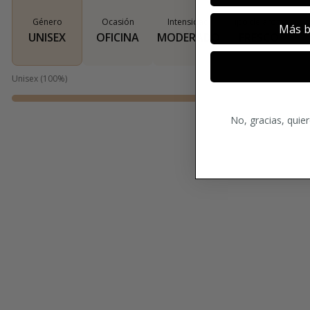
Género
Ocasión
Intensidad
Tipo de aroma
Más b
UNISEX
OFICINA
MODERADO
FRESCO
Unisex
(
100
%)
No, gracias, quie