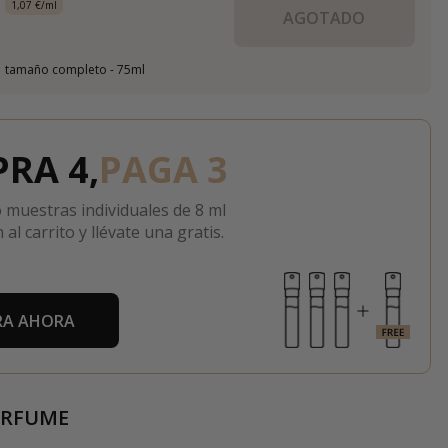
1,07 €/ml
AGOTADO
tamaño completo - 75ml
RA 4,
PAGA 3
 muestras individuales de 8 ml
 al carrito y llévate una gratis.
A AHORA
ERFUME