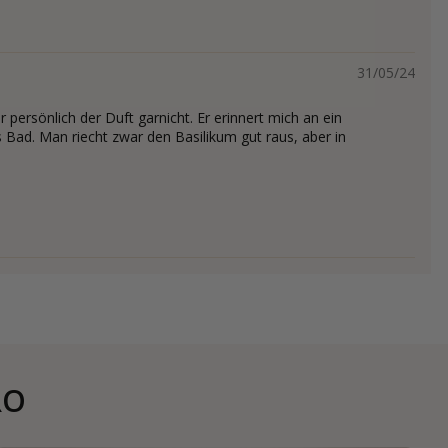
31/05/24
ir persönlich der Duft garnicht. Er erinnert mich an ein
 Bad. Man riecht zwar den Basilikum gut raus, aber in
RO