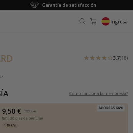
Garantía de satisfacción
Ingresa
ARD
3.7
(18)
ex
ÍA
Cómo funciona la membresía
?
AHORRAS 66%
9,50 €
19,00 €
8ml,
30 días de perfume
1,19 €/ml