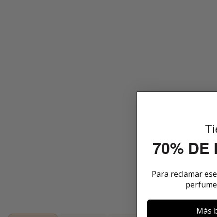
Ti
70% DE
Para reclamar es
perfume
Más b