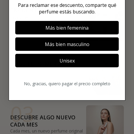
01
Para reclamar ese descuento, comparte qué
ENCUENTRA LO QUE TE
perfume estás buscando.
GUSTA
Explora más de 600 fragancias nicho y
Más bien femenina
añade tus favoritas directamente a tu
box.
Más bien masculino
02
Unisex
ELIGE TU PRIMER AROMA
Elige tu favorito. Tu primer perfume de
lujo se enviará justo después de la
compra.
No, gracias, quiero pagar el precio completo
03
DESCUBRE ALGO NUEVO
CADA MES
Cada mes, un nuevo perfume original