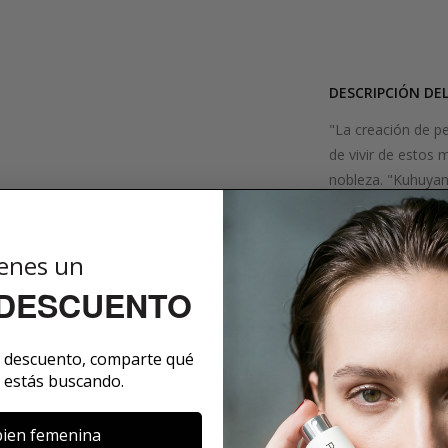
DESCRIPCIÓN DE
"La creación de p
de vivir de estos 
nobleza. "Kuhuyan
extremadamente ma
son humeantes jun
pieza central del 
enes un
que se añade helio
 DESCUENTO
legendaria madera
afilada. A esto, s
a caramelo."
e descuento, comparte qué
 estás buscando.
SOBRE LA MARCA
ien femenina