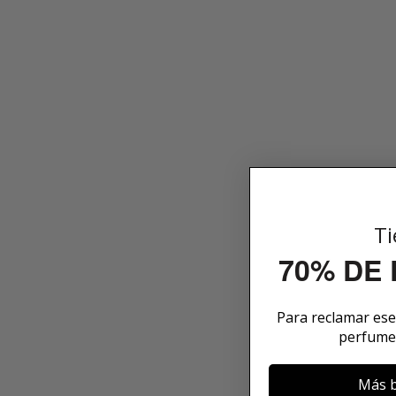
Ti
70% DE
Para reclamar es
perfume
Más b