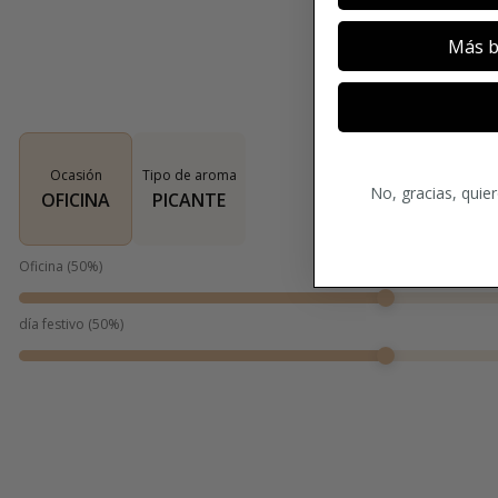
Más b
Ocasión
Tipo de aroma
No, gracias, quie
OFICINA
PICANTE
Oficina
(
50
%)
día festivo
(
50
%)