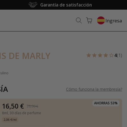
Garantía de satisfacción
Ingresa
S DE MARLY
4
(1)
culino
ÍA
Cómo funciona la membresía
?
AHORRAS 53%
16,50 €
26,00 €
8ml,
30 días de perfume
2,06 €/ml