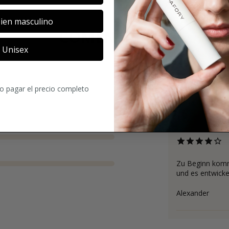
ien masculino
COMENTARIOS
Unisex
ro pagar el precio completo
4
1
Comentarios
Zu Beginn kommt
und es entwickel
Alexander