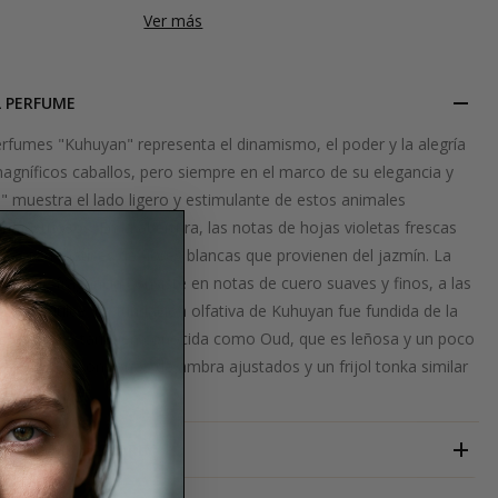
Ver más
L PERFUME
erfumes "Kuhuyan" representa el dinamismo, el poder y la alegría
magníficos caballos, pero siempre en el marco de su elegancia y
" muestra el lado ligero y estimulante de estos animales
jestuosos. En la abertura, las notas de hojas violetas frescas
to con matices de flores blancas que provienen del jazmín. La
curso de fragancia consiste en notas de cuero suaves y finos, a las
tropo dulce. La fundación olfativa de Kuhuyan fue fundida de la
 de águila, también conocida como Oud, que es leñosa y un poco
in embargo, son tonos de ambra ajustados y un frijol tonka similar
PARFUMS DE MARLY