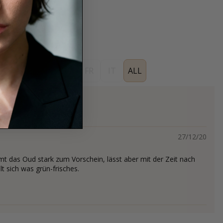
ES
EN
DE
FR
IT
ALL
27/12/20
 das Oud stark zum Vorschein, lässt aber mit der Zeit nach
t sich was grün-frisches.