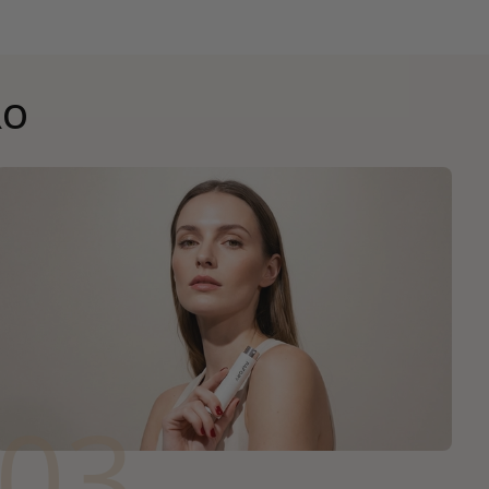
RO
03