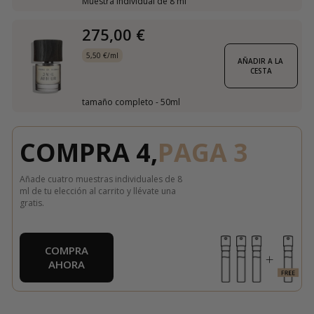
Muestra individual de 8 ml
275,00 €
5,50 €/ml
AÑADIR A LA 
CESTA
tamaño completo - 50ml
COMPRA 4,
PAGA 3
Añade cuatro muestras individuales de 8
ml de tu elección al carrito y llévate una
gratis.
COMPRA
AHORA