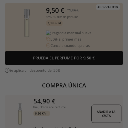
AHORRAS 83%
9,50 €
19,00 €
8ml,
30 días de perfume
1,19 €/ml
Fragancia mensual nueva
50% el primer mes
Cancela cuando quieras
PRUEBA EL PERFUME POR 9,50 €
Se aplica un descuento del 50%
COMPRA ÚNICA
54,90 €
8ml,
30 días de perfume
AÑADIR A LA 
6,86 €/ml
CESTA