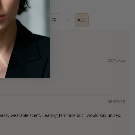
ES
EN
DE
FR
IT
ALL
s
21/10/25
.
08/05/25
easily wearable scent. Leaning feminine but I would say unisex.