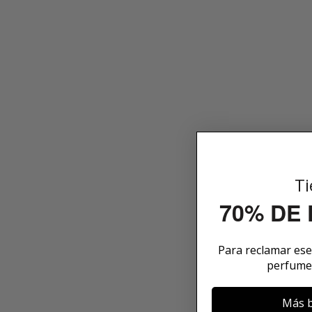
Ti
70% DE
Para reclamar es
perfume
Más b