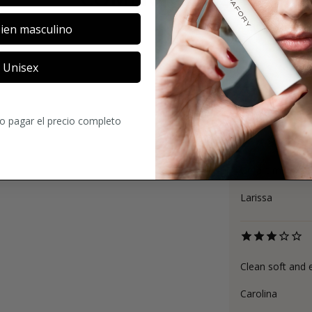
ien masculino
Unisex
3.6
18
Comentario
ro pagar el precio completo
Gefällt mir nicht
Larissa
Clean soft and 
Carolina