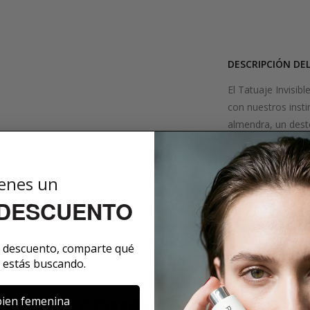
DESCRIPCIÓN DE
El Tatuaje Invisib
con nuestros inst
almendra, un deste
sensualidad combi
que las notas de 
pueden derivarse 
enes un
intimidad. Vegan 
 DESCUENTO
SOBRE LA MARCA
e descuento, comparte qué
 estás buscando.
ien femenina
COMENTARIOS