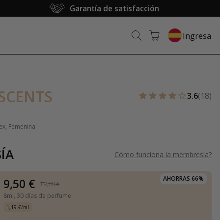
Garantía de satisfacción
Ingresa
SCENTS
3.6
(18)
sex, Femenina
ÍA
Cómo funciona la membresía
?
AHORRAS 66%
9,50 €
19,00 €
8ml,
30 días de perfume
1,19 €/ml