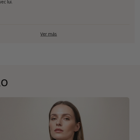
ec lui.
Ver más
RO