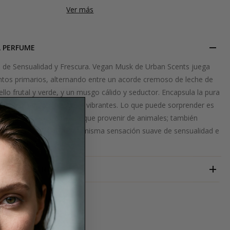
Ver más
L PERFUME
le de Sensualidad y Frescura. Vegan Musk de Urban Scents juega
intos primarios, alternando entre un acorde cremoso de leche de
llo frutal y verde, y un musgo cálido y seductor. Encapsula la pura
nada con notas frescas y vibrantes. Lo que puede sorprender es
musgo no siempre tienen que provenir de animales; también
de plantas, ofreciendo la misma sensación suave de sensualidad e
Musk es 100% vegano.
URBAN SCENTS