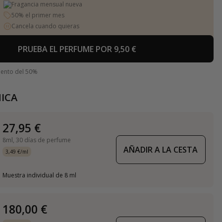
Fragancia mensual nueva
50% el primer mes
Cancela cuando quieras
PRUEBA EL PERFUME POR 9,50 €
uento del 50%
ICA
27,95 €
8ml,
30 días de perfume
AÑADIR A LA CESTA
3,49 €/ml
Muestra individual de 8 ml
180,00 €