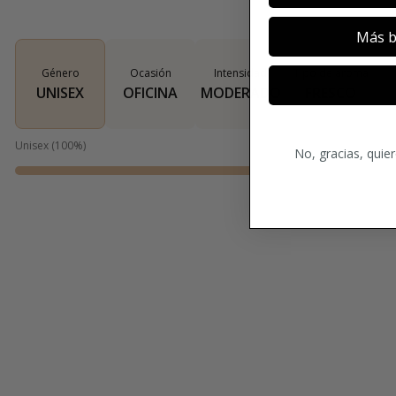
Más b
Género
Ocasión
Intensidad
Tipo de aroma
UNISEX
OFICINA
MODERADO
FRESCO
Unisex
(
100
%)
No, gracias, quie