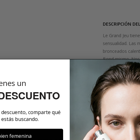
DESCRIPCIÓN DE
Le Grand Jeu tien
sensualidad. Las 
bronceados calentá
Bond mismo. Nos 
profundo o en esm
cautivados. Un ver
enes un
deslumbrante bajo 
Exuberante y auda
 DESCUENTO
SOBRE LA MARCA
e descuento, comparte qué
 estás buscando.
ien femenina