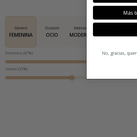
Más b
Género
Ocasión
Intensidad
Tipo de aroma
FEMENINA
OCIO
MODERADO
FLORAL
No, gracias, quie
Femenina
(
67
%)
Unisex
(
33
%)