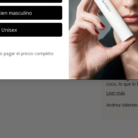
COMENTARIOS
ien masculino
Unisex
3.9
19
Comentario
ro pagar el precio completo
Es una fraganci
coco, lo que lo 
Leer más
Andrea Valentin