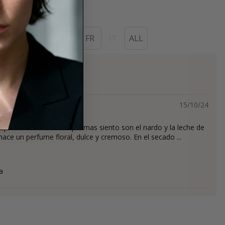
ES
EN
DE
FR
IT
ALL
s
15/10/24
a preciosa! Las notas que mas siento son el nardo y la leche de
hace un perfume floral, dulce y cremoso. En el secado ...
a