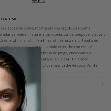
Ver más
L PERFUME
e sex appeal de sobra, mostrando con orgullo su enorme
miradas se vuelven hacia el aroma seductor de cuerpos mojados y
ndose al sol. Irradia el carisma total de una chica Bond o de
imaginamos en un atrevido vestido de noche con escote
oquin, inclinados sobre la mesa de juego, encantados y
ano que puede durar todo el año. En la piel... Un blanco
un sol cegador. Gardenia y tuberosa. Leche de coco. Vainilla.
z.
VOYAGES IMAGINAIRES