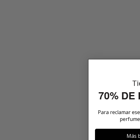
Ti
70% DE
Para reclamar es
perfume
Más b