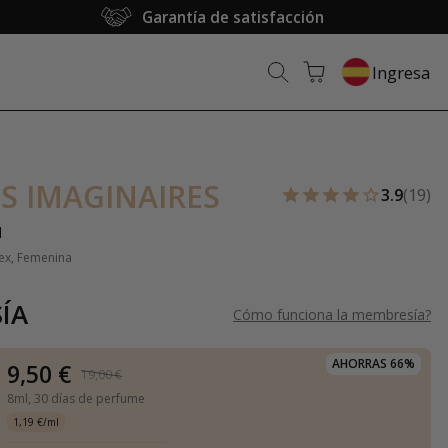
Garantía de satisfacción
Ingresa
S IMAGINAIRES
3.9
(19)
u
sex, Femenina
ÍA
Cómo funciona la membresía
?
AHORRAS 66%
9,50 €
19,00 €
8ml,
30 días de perfume
1,19 €/ml