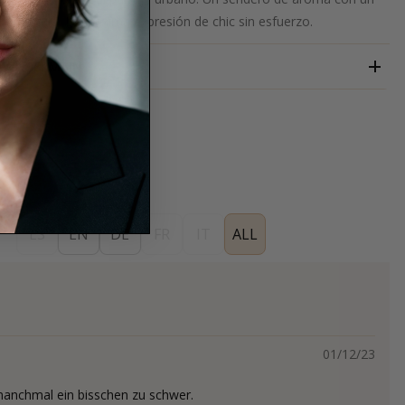
civilizado. La máxima expresión de chic sin esfuerzo.
WILGERMAIN
ES
EN
DE
FR
IT
ALL
01/12/23
manchmal ein bisschen zu schwer.