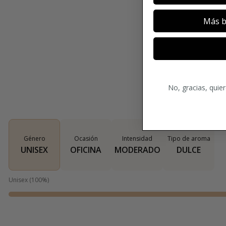
Más b
No, gracias, quie
Género
Ocasión
Intensidad
Tipo de aroma
UNISEX
OFICINA
MODERADO
DULCE
Unisex
(
100
%)