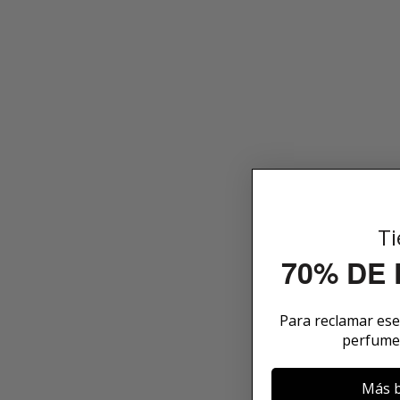
Ti
70% DE
Para reclamar es
perfume
Más b