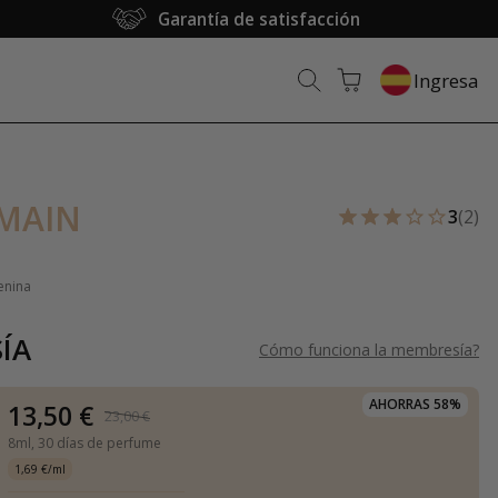
Garantía de satisfacción
Ingresa
MAIN
3
(2)
enina
ÍA
Cómo funciona la membresía
?
AHORRAS 58%
13,50 €
23,00 €
8ml,
30 días de perfume
1,69 €/ml