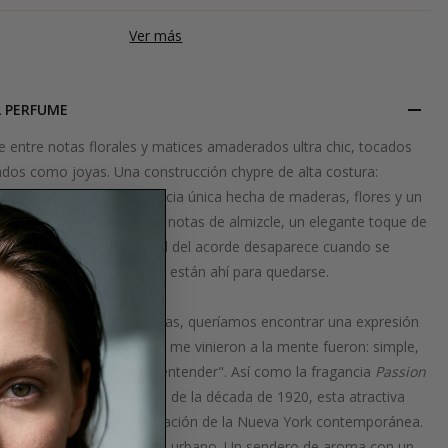
Ver más
L PERFUME
e entre notas florales y matices amaderados ultra chic, tocados
ados como joyas. Una construcción chypre de alta costura:
e y civilizada. Una fragancia única hecha de maderas, flores y un
 aroma está adornado con notas de almizcle, un elegante toque de
 ámbar. La seriedad inicial del acorde desaparece cuando se
utales coloridos y sutiles: están ahí para quedarse.
s de la fragancia?
mera colección de fragancias, queríamos encontrar una expresión
iversal. Las palabras que me vinieron a la mente fueron: simple,
fisticado, chic, fácil de entender".
Así como la fragancia
Passion
stimulante inercia del París de la década de 1920, esta atractiva
 la velocidad y la sofisticación de la Nueva York contemporánea.
a corriendo por el paisaje urbano. Un sendero de aroma con un