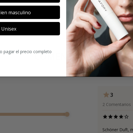
ambiente urbano y 
ien masculino
SOBRE LA MARCA
Unisex
ro pagar el precio completo
COMENTARIOS
3
2
Comentarios
Schöner Duft, 