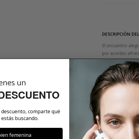
DESCRIPCIÓN DE
El encuentro alegr
por acordes afrut
acogedora, elegant
toque sensual. El
rosa y un precioso
enes un
agregan acentos fr
 DESCUENTO
¿Qué hay detrá
"Para nuestra pri
verdaderamente un
e descuento, comparte qué
cómodo, urbano, so
 estás buscando.
Victim
refleja la e
composición evoca
ien femenina
Una silueta human