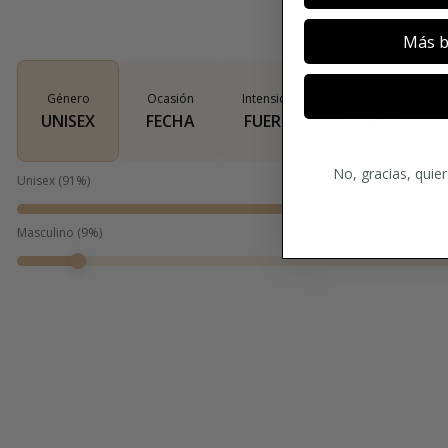
Más b
Género
Ocasión
Intensidad
Tipo de aroma
UNISEX
FECHA
FUERTE
DULCE
No, gracias, quie
Unisex
(
91
%)
Masculino
(
9
%)