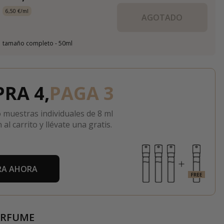
6,50 €/ml
AGOTADO
tamaño completo - 50ml
RA 4,
PAGA 3
 muestras individuales de 8 ml
 al carrito y llévate una gratis.
A AHORA
ERFUME