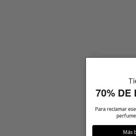
Ti
70% DE
Para reclamar es
perfume
Más b