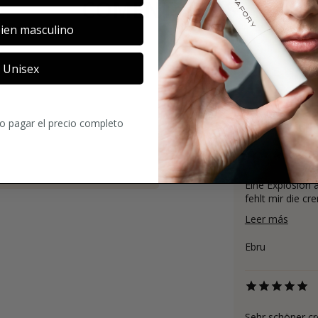
COMENTARIOS
ien masculino
Unisex
4.6
ro pagar el precio completo
105
Comentari
Eine Explosion a
fehlt mir die cr
Leer más
Ebru
Sehr schöner cr