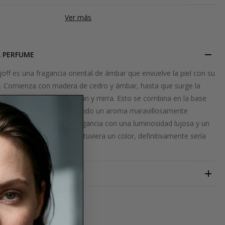
Ver más
L PERFUME
off es una fragancia oriental de ámbar que envuelve la piel con su
d. Comienza con madera de cedro y ámbar, hasta que surge la
e suave bálsamo de Gurjun y mirra. Esto se combina en la base
a y sándalo balsámico, creando un aroma maravillosamente
to. Amber Star es una fragancia con una luminosidad lujosa y un
dinamismo y elegancia. ¡Si tuviera un color, definitivamente sería
XERJOFF