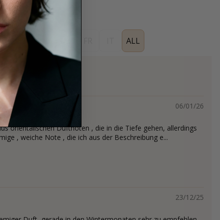
ES
EN
DE
FR
IT
ALL
os
06/01/26
us orientalischen Duftnoten , die in die Tiefe gehen, allerdings
emige , weiche Note , die ich aus der Beschreibung e...
23/12/25
emiger Duft, gerade in den Wintermonaten sehr zu empfehlen,