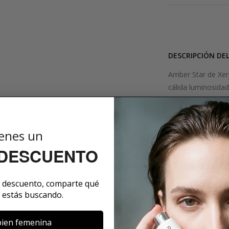
DESCRIPCIÓN DE
Amber Star de Xerj
cálida luminosida
nota de corazón d
con dulce vainill
profundo y opulen
enes un
carácter lleno de 
 DESCUENTO
dorado!
SOBRE LA MARCA
e descuento, comparte qué
 estás buscando.
ien femenina