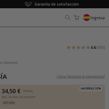
Garantía de satisfacción
Ingresa
F
4.6
(105)
ex, Masculino
ÍA
Cómo funciona la membresía
?
AHORRAS 35%
34,50 €
44,00 €
8ml,
30 días de perfume
4,31 €/ml