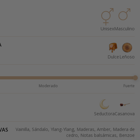
Unisex
Masculino
A
Dulce
Leñoso
Moderado
Fuerte
Seductora
Casanova
VAS
Vainilla, Sándalo, Ylang-Ylang, Maderas, Amber, Madera de
cedro, Notas balsámicas, Benzoe