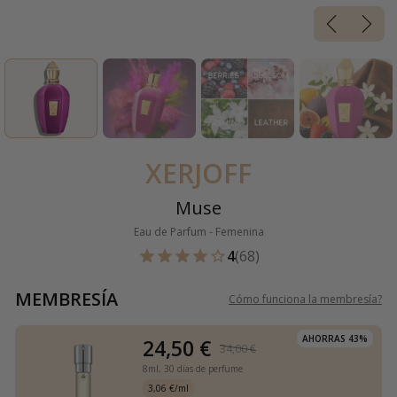
XERJOFF
Muse
Eau de Parfum - Femenina
4
(68)
MEMBRESÍA
Cómo funciona la membresía
?
AHORRAS 43%
24,50 €
34,00 €
8ml,
30 días de perfume
3,06 €/ml