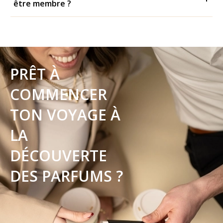
être membre ?
PRÊT À
COMMENCER
TON VOYAGE À
LA
DÉCOUVERTE
DES PARFUMS ?