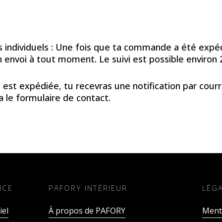
s individuels : Une fois que ta commande a été expéd
ton envoi à tout moment. Le suivi est possible environ 
xpédiée, tu recevras une notification par courriel
ia le formulaire de contact.
ICE
PAFORY INTÉRIEUR
LÉG
iel
À propos de PAFORY
Menti