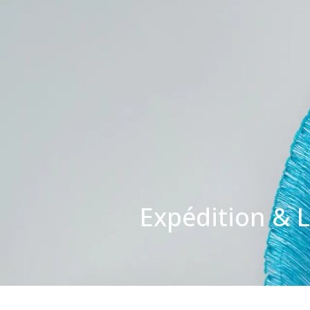
Expédition
&
L