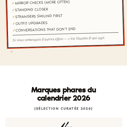
MIRROR CHECKS (MORE OFTEN)
✓
STANDING CLOSER
✓
STRANGERS SMILING FIRST
✓
OUTFIT UPGRADES
✓
CONVERSATIONS THAT DON'T END
✓
Si vous remarquez d'autres effets — c'est Vitamin-P qui agit.
Marques phares du
calendrier 2026
(SÉLECTION CURATÉE 2026)