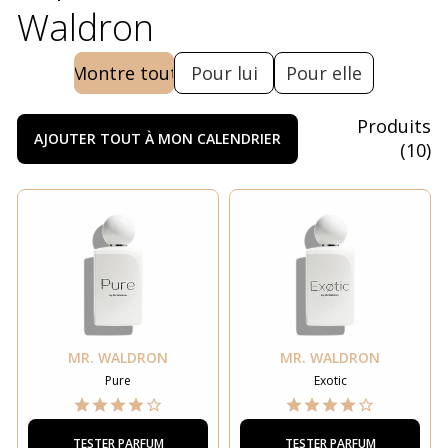
Waldron
Montre tout
Pour lui
Pour elle
Produits
AJOUTER TOUT À MON CALENDRIER
(
10
)
MR. WALDRON
MR. WALDRON
Pure
Exotic
TESTER PARFUM
TESTER PARFUM