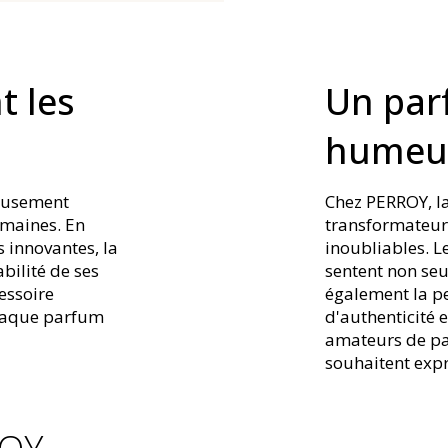
t les
Un par
humeu
eusement
Chez PERROY, la
umaines. En
transformateur 
 innovantes, la
inoubliables. L
bilité de ses
sentent non se
essoire
également la pe
chaque parfum
d'authenticité e
amateurs de pa
souhaitent expr