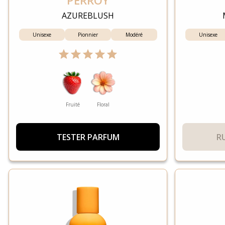
PERROY
AZUREBLUSH
Unisexe
Pionnier
Modéré
Unisexe
Fruité
Floral
TESTER PARFUM
R