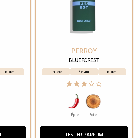
PERROY
BLUEFOREST
Modéré
Unisexe
Élégant
Modéré
Épicé
Boisé
M
TESTER PARFUM