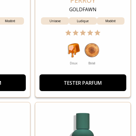
PERROY
E
GOLDFAWN
Modéré
Unisexe
Ludique
Modéré
Doux
Boisé
M
TESTER PARFUM