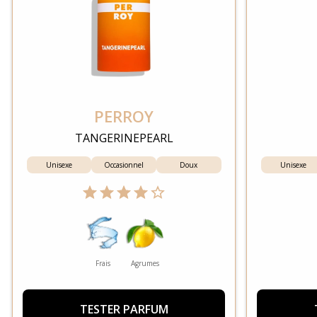
PERROY
TANGERINEPEARL
Unisexe
Occasionnel
Doux
Unisexe
Frais
Agrumes
TESTER PARFUM