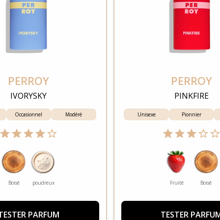
PERROY
PERROY
IVORYSKY
PINKFIRE
Occasionnel
Modéré
Unisexe
Pionnier
Boisé
poudreux
Fruité
Boisé
TESTER PARFUM
TESTER PARFU