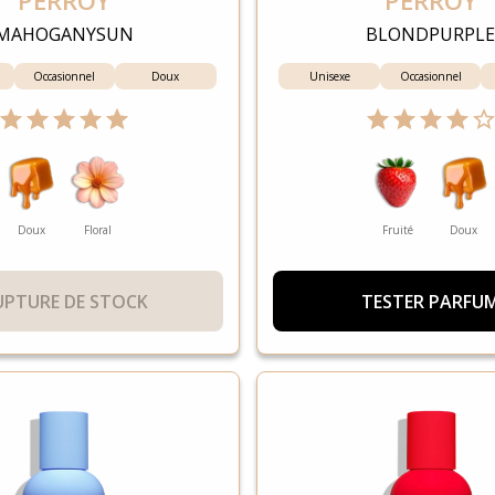
PERROY
PERROY
MAHOGANYSUN
BLONDPURPL
Occasionnel
Doux
Unisexe
Occasionnel
Doux
Floral
Fruité
Doux
UPTURE DE STOCK
TESTER PARFU