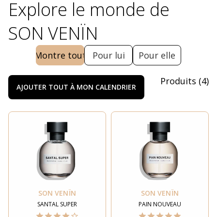
Explore le monde de
SON VENÏN
Montre tout
Pour lui
Pour elle
Produits
(
4
)
AJOUTER TOUT À MON CALENDRIER
SON VENÏN
SON VENÏN
SANTAL SUPER
PAIN NOUVEAU