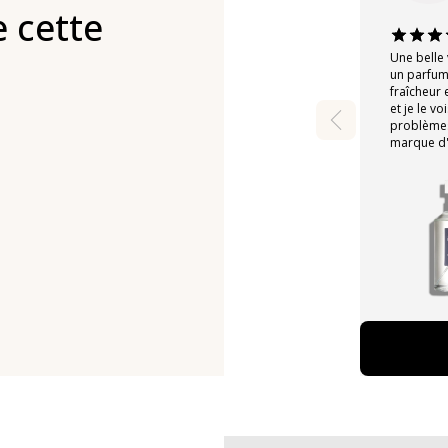
 cette
Une belle 
un parfum
fraîcheur e
et je le v
problèmes
marque d'