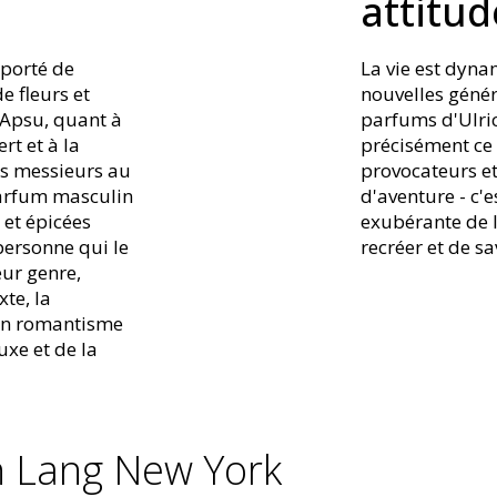
attitud
 porté de
La vie est dyna
 fleurs et
nouvelles génér
'Apsu, quant à
parfums d'Ulric
rt et à la
précisément ce 
ses messieurs au
provocateurs et
parfum masculin
d'aventure - c'e
 et épicées
exubérante de 
 personne qui le
recréer et de sa
eur genre,
te, la
 un romantisme
uxe et de la
h Lang New York