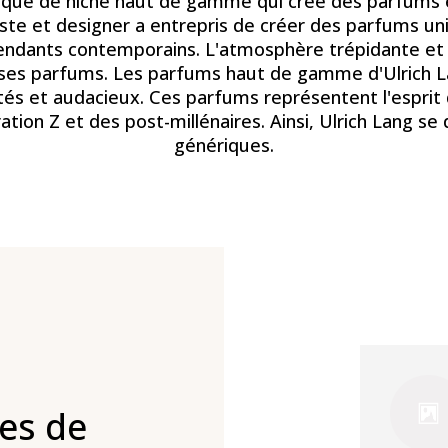
rque de niche haut de gamme qui crée des parfums 
tiste et designer a entrepris de créer des parfums uni
ndants contemporains. L'atmosphère trépidante et c
r ses parfums. Les parfums haut de gamme d'Ulrich La
és et audacieux. Ces parfums représentent l'esprit d
ration Z et des post-millénaires. Ainsi, Ulrich Lang s
génériques.
es de