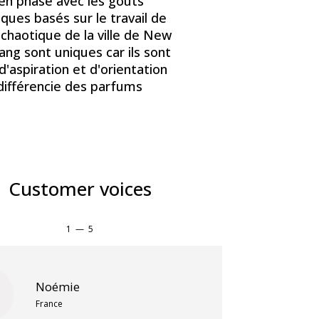
en phase avec les goûts
ques basés sur le travail de
haotique de la ville de New
ng sont uniques car ils sont
'aspiration et d'orientation
e différencie des parfums
Customer voices
1
—
5
Noémie
France