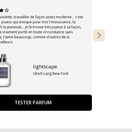
violette, travaillée de façon assez moderne... c'est
Un parfum offer
 joueur qui évoque pour moi l'insouciance, la
attendais pas gr
t la jeunesse... je le trouve très joyeux à sa façon,
l'adore quand j
ois vraiment porté en toute circonstance sans
une journée cal
. J'aime beaucoup, comme d'autres de la
J'adore la note
ailleurs
lightscape
Ulrich Lang New York
TESTER PARFUM