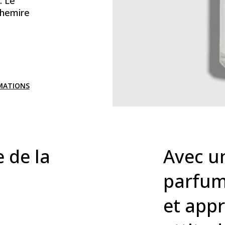
. Le
chemire
RMATIONS
e de la
Avec u
parfum
et app