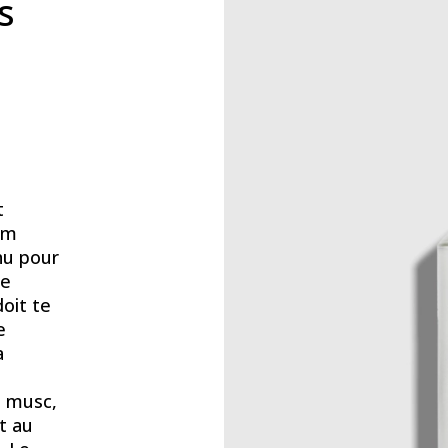
s
t
om
nu pour
le
oit te
e
a
e musc,
nt au