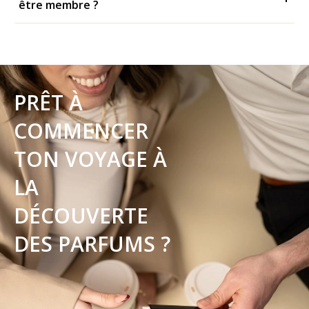
être membre ?
PRÊT À
COMMENCER
TON VOYAGE À
LA
DÉCOUVERTE
DES PARFUMS ?