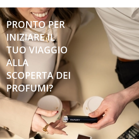
PRONTO PER
INIZIARE IL
TUO VIAGGIO
ALLA
SCOPERTA DEI
PROFUMI?