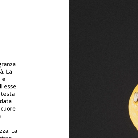
granza
à. La
e e
di esse
i testa
 data
 cuore
e
zza. La
risce