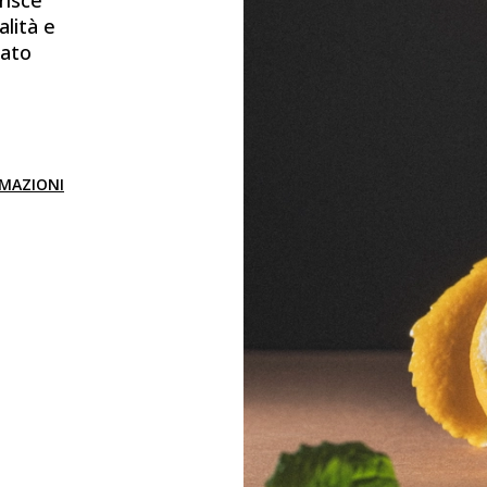
alità e
tato
RMAZIONI