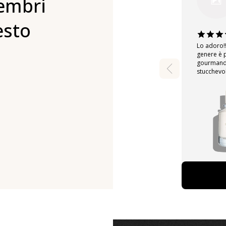
embri
esto
Lo adoro!
genere è 
gourmand 
stucchevol