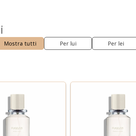
i
Mostra tutti
Per lui
Per lei