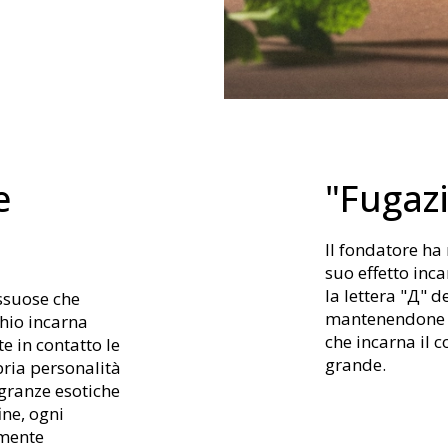
e
"Fugazi
Il fondatore ha 
suo effetto inc
la lettera "Д" d
ussuose che
mantenendone il
hio incarna
che incarna il 
e in contatto le
grande.
pria personalità
agranze esotiche
ine, ogni
amente