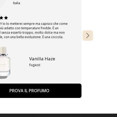
Italia
!!! Io lo metterei sempre ma capisco che come
Un agrumeto dis
più adatto con temperature fredde. È un
punta di amarez
senza esserlo troppo, molto dolce ma non
Consigliato
e, con una bella evoluzione. È una coccola.
Vanilla Haze
Fugazzi
PROVA IL PROFUMO