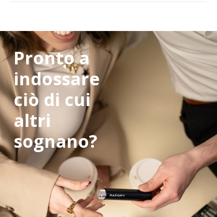
Pronto a
indossare
ciò di cui
altri
sognano?