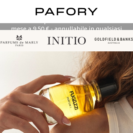
Questo è il tuo accesso a un mondo
nascosto di profumi di lusso rari. Primo
mese a 9,50 € - annullabile in qualsiasi
momento.
SCOPRI I NUOVI PROFUMI
Bastano 4 domande per trovare la tua fragranza perfetta!