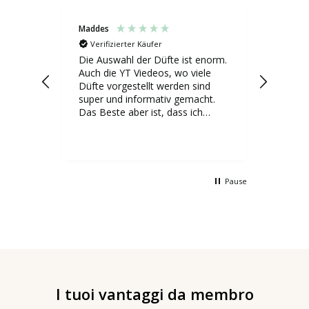
Maddes
Diana
Verifizierter Käufer
Verif
Die Auswahl der Düfte ist enorm.
Bin run
bleme
Auch die YT Viedeos, wo viele
Düfte vorgestellt werden sind
super und informativ gemacht.
Das Beste aber ist, dass ich
kleine Mengen bestellen kann und
davon in großer Auswahl ohne
dass ich die große Flacons im
Regal stehen habe die ich gefühlt
nie leer bekomme.
Pause
I tuoi vantaggi da membro