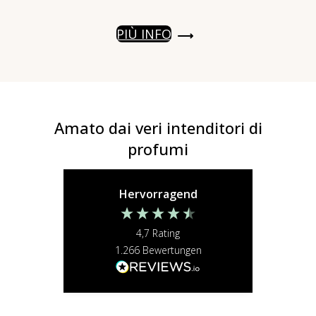
PIÙ INFO
Amato dai veri intenditori di
profumi
Hervorragend
4,7
Rating
1.266
Bewertungen