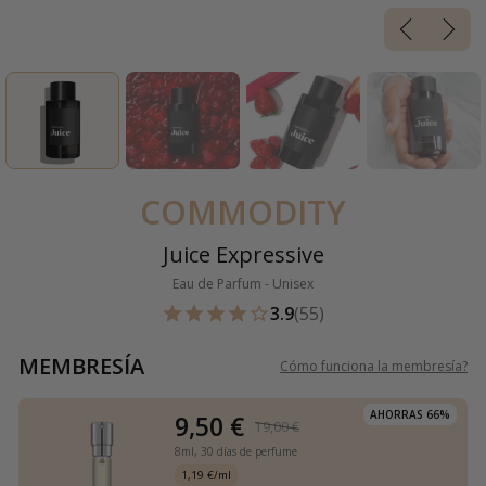
COMMODITY
Juice Expressive
Eau de Parfum - Unisex
3.9
(55)
MEMBRESÍA
Cómo funciona la membresía
?
AHORRAS 66%
9,50 €
19,00 €
8ml,
30 días de perfume
1,19 €/ml