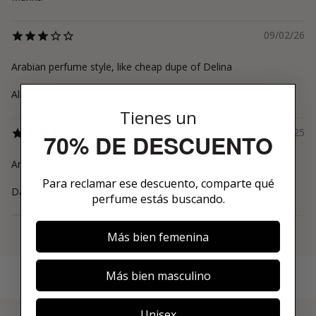
09/02/26
Arabian perfume style, like cheap dupe of Delina
Alina
Tienes un
22/11/25
70% DE DESCUENTO
Angenehm fruchtig, eher mild, ich schön.
Para reclamar ese descuento, comparte qué
Daniela
perfume estás buscando.
Más bien femenina
Ver más
Más bien masculino
Unisex