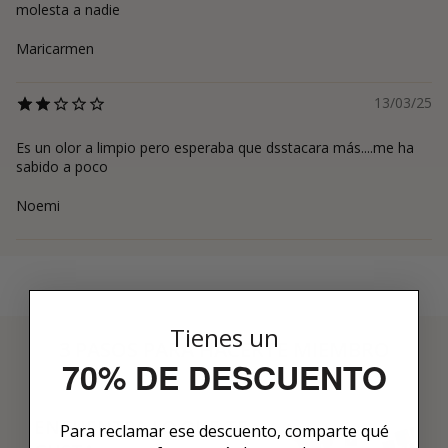
molesta a nadie
Maricarmen
13/03/25
Es un olor a limpio pero esperaba que dsstacara más....me ha
sabido a poco
Noemi
Tienes un
3 PASOS PARA HACERTE MIEMBRO
70% DE DESCUENTO
01
ENCUENTRA LO QUE TE
Para reclamar ese descuento, comparte qué