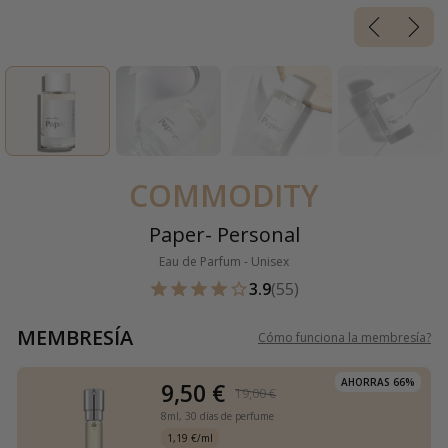
COMMODITY
Paper- Personal
Eau de Parfum - Unisex
3.9
(55)
MEMBRESÍA
Cómo funciona la membresía
?
AHORRAS 66%
9,50 €
19,00 €
8ml,
30 días de perfume
1,19 €/ml