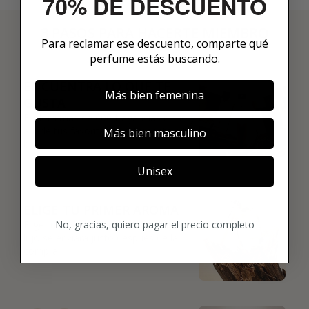
70% DE DESCUENTO
3 PASOS PARA HACERTE MIEMBRO
Para reclamar ese descuento, comparte qué
01
perfume estás buscando.
ENCUENTRA LO QUE TE
Más bien femenina
GUSTA
Explora más de 600 fragancias nicho y
añade tus favoritas directamente a tu
Más bien masculino
box.
Unisex
02
ELIGE TU PRIMER AROMA
No, gracias, quiero pagar el precio completo
Elige tu favorito. Tu primer perfume de
lujo se enviará justo después de la
compra.