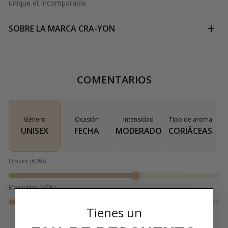
unique et incomparable.
SOBRE LA MARCA
CRA-YON
COMENTARIOS
Género
Ocasión
Intensidad
Tipo de aroma
UNISEX
FECHA
MODERADO
CORIÁCEAS
Unisex
(
60
%)
Masculino
(
40
%)
Tienes un