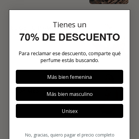
02
Tienes un
ELIGE TU PRIMER AROMA
70% DE DESCUENTO
Elige tu favorito. Tu primer perfume de
lujo se enviará justo después de la
compra.
Para reclamar ese descuento, comparte qué
perfume estás buscando.
03
Más bien femenina
DESCUBRE ALGO NUEVO
CADA MES
Más bien masculino
Cada mes, un nuevo perfume original
de 8 ml. Pausa o cancela cuando
quieras.
Unisex
No, gracias, quiero pagar el precio completo