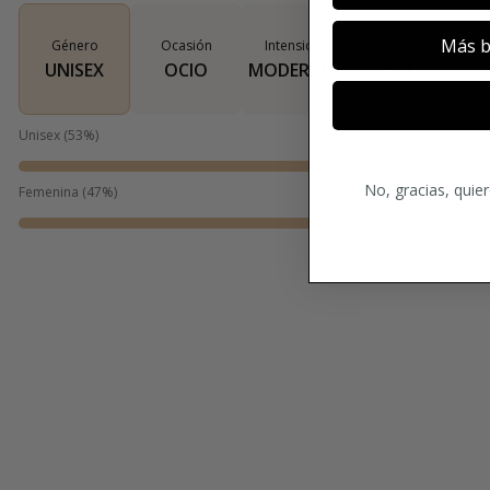
Más b
Género
Ocasión
Intensidad
Tipo de aroma
UNISEX
OCIO
MODERADO
DULCE
Unisex
(
53
%)
No, gracias, quie
Femenina
(
47
%)