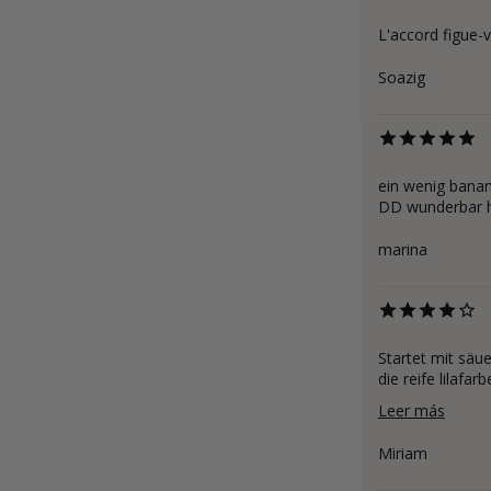
L'accord figue-v
Soazig
ein wenig banani
DD wunderbar ho
marina
Startet mit säu
die reife lilafa
Leer más
Miriam