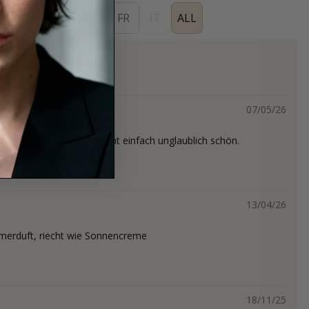
ES
EN
DE
FR
IT
ALL
s
07/05/26
ommerduft 2026! Es riecht einfach unglaublich schön.
13/04/26
merduft, riecht wie Sonnencreme
18/11/25