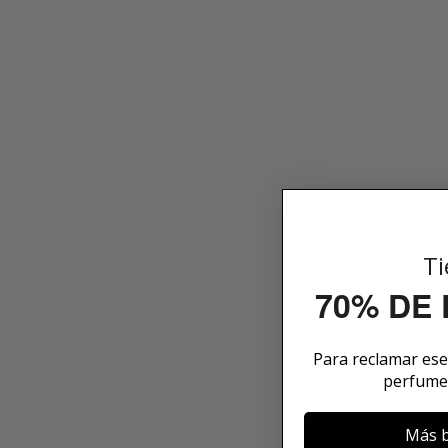
Ti
70% DE
Para reclamar es
perfume
Más b