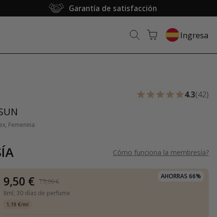
Garantía de satisfacción
Ingresa
4.3
(42)
SUN
sex, Femenina
ÍA
Cómo funciona la membresía
?
AHORRAS 66%
9,50 €
19,00 €
8ml,
30 días de perfume
1,19 €/ml