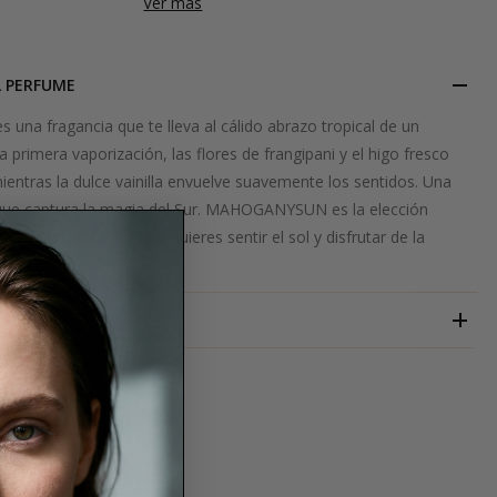
Ver más
L PERFUME
a fragancia que te lleva al cálido abrazo tropical de un
a primera vaporización, las flores de frangipani y el higo fresco
 mientras la dulce vainilla envuelve suavemente los sentidos. Una
 que captura la magia del Sur. MAHOGANYSUN es la elección
 momentos en los que quieres sentir el sol y disfrutar de la
PERROY