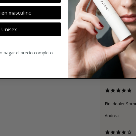
ien masculino
4.3
Unisex
42
Comentario
ro pagar el precio completo
Das wird mein S
Sophie
Ein idealer Som
Andrea