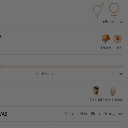
Unisex
Femenina
A
Dulce
Floral
Moderado
Fuerte
Casual
Tendencias
VAS
Vainilla, Higo, Flor de frangipani