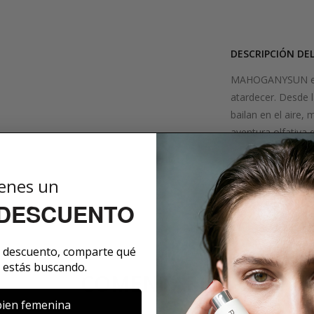
DESCRIPCIÓN DE
MAHOGANYSUN es un
atardecer. Desde l
bailan en el aire,
aventura olfativa
perfecta para esos
ligereza de la vida.
enes un
SOBRE LA MARCA
 DESCUENTO
e descuento, comparte qué
 estás buscando.
COMENTARIOS
ien femenina