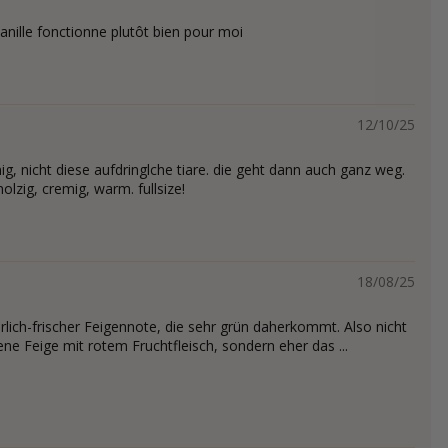
anille fonctionne plutôt bien pour moi
12/10/25
g, nicht diese aufdringlche tiare. die geht dann auch ganz weg.
lzig, cremig, warm. fullsize!
18/08/25
erlich-frischer Feigennote, die sehr grün daherkommt. Also nicht
rbene Feige mit rotem Fruchtfleisch, sondern eher das ...