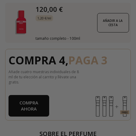
120,00 €
1,20 €/ml
AÑADIR A LA 
CESTA
tamaño completo - 100ml
COMPRA 4,
PAGA 3
Añade cuatro muestras individuales de 8
ml de tu elección al carrito y llévate una
gratis.
COMPRA
AHORA
SOBRE EL PERFUME