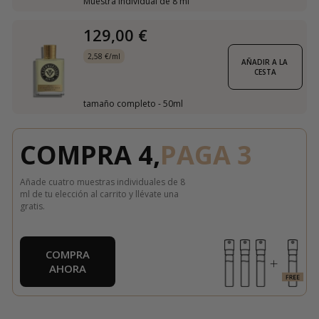
Muestra individual de 8 ml
129,00 €
2,58 €/ml
AÑADIR A LA 
CESTA
tamaño completo - 50ml
COMPRA 4,
PAGA 3
Añade cuatro muestras individuales de 8
ml de tu elección al carrito y llévate una
gratis.
COMPRA
AHORA