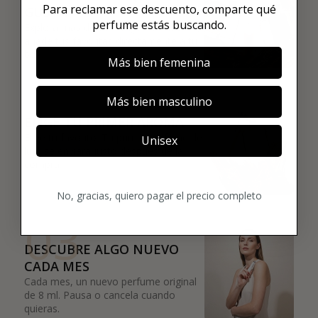
Para reclamar ese descuento, comparte qué
GUSTA
perfume estás buscando.
Explora más de 600 fragancias nicho y
añade tus favoritas directamente a tu
box.
Más bien femenina
02
Más bien masculino
ELIGE TU PRIMER AROMA
Elige tu favorito. Tu primer perfume de
Unisex
lujo se enviará justo después de la
compra.
No, gracias, quiero pagar el precio completo
03
DESCUBRE ALGO NUEVO
CADA MES
Cada mes, un nuevo perfume original
de 8 ml. Pausa o cancela cuando
quieras.