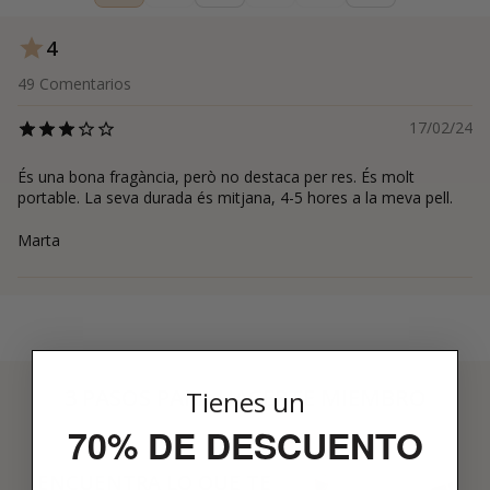
4
49
Comentarios
17/02/24
És una bona fragància, però no destaca per res. És molt
portable. La seva durada és mitjana, 4-5 hores a la meva pell.
Marta
3 PASOS PARA HACERTE MIEMBRO
Tienes un
01
70% DE DESCUENTO
ENCUENTRA LO QUE TE