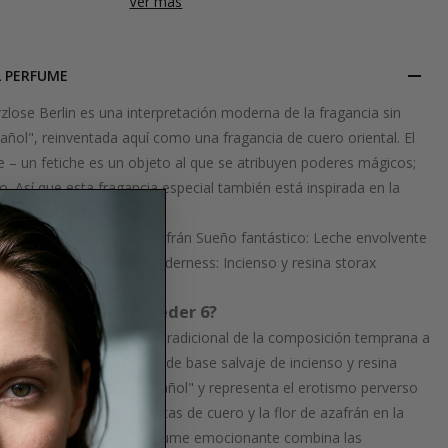
Ver más
L PERFUME
lose Berlin es una interpretación moderna de la fragancia sin
ñol", reinventada aquí como una fragancia de cuero oriental. El
e – un fetiche es un objeto al que se atribuyen poderes mágicos;
. Así que esta fragancia especial también está inspirada en la
Berlín.
tas de cuero y flor de azafrán Sueño fantástico: Leche envolvente
encia de la selva™ Dark Wilderness: Incienso y resina storax
s de la fragancia Leder 6?
 Leder 6 trae el carácter tradicional de la composición temprana a
la edad moderna. La nota de base salvaje de incienso y resina
ue tomada de "cuero español" y representa el erotismo perverso
pos. Con las sensuales notas de cuero y la flor de azafrán en la
eder 6 como un nuevo perfume emocionante combina las