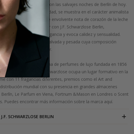
producción de fragancias con las salvajes noches de Berlín de hoy.
 nunca deja dormir a la ciudad, se muestra en el carácter animalista
or coriácea. La suavemente envolvente nota de corazón de la leche
rprende. Como suele ocurrir con J.F. Schwarzlose Berlin,
mera impresión de la fragancia y evoca calidez y sensualidad.
rte así en una fragancia malvada y pesada cuya composición
eriosa no se puede escapar.
erlin
Berlin es una marca alemana de perfumes de lujo fundada en 1856
familiar. Hoy en día, Schwarzlose ocupa un lugar formativo en la
ume con 11 fragancias diferentes, premios como el Art and
 distribución mundial con su presencia en grandes almacenes
erlín, Le Parfum en Viena, Fortnum &Mason en Londres o Scent
s. Puedes encontrar más información sobre la marca
aquí.
J.F. SCHWARZLOSE BERLIN