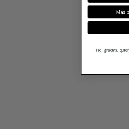
Más b
No, gracias, quie