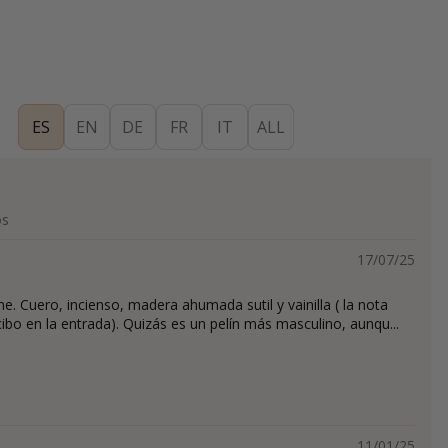
ES
EN
DE
FR
IT
ALL
os
17/07/25
e. Cuero, incienso, madera ahumada sutil y vainilla ( la nota
bo en la entrada). Quizás es un pelín más masculino, aunqu...
11/01/25