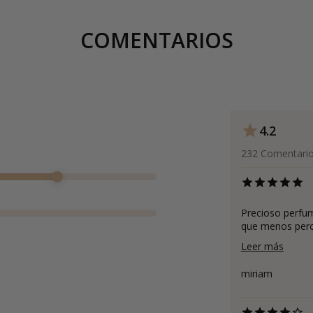
COMENTARIOS
4.2
232
Comentari
Precioso perfum
que menos perci
Leer más
miriam