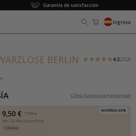
Garantía de satisfacción
Ingresa
HWARZLOSE BERLIN
4.2
(232)
ex
ÍA
Cómo funciona la membresía
?
AHORRAS 66%
9,50 €
19,00 €
8ml,
30 días de perfume
1,19 €/ml