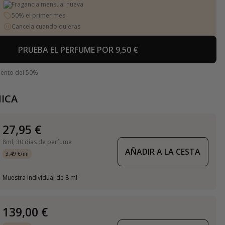
Fragancia mensual nueva
50% el primer mes
Cancela cuando quieras
PRUEBA EL PERFUME POR 9,50 €
uento del 50%
ICA
27,95 €
8ml,
30 días de perfume
AÑADIR A LA CESTA
3,49 €/ml
Muestra individual de 8 ml
139,00 €