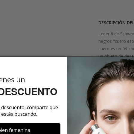
DESCRIPCIÓN DE
Leder 6 de Schwarz
negros "cuero espa
cuero es un fetich
un objeto de deseo
escena fetiche de 
Deseo sensual: no
enes un
y vainilla pura: Es
japonesa
 DESCUENTO
¿Qué hay detrá
Schwarzlose Berlin
e descuento, comparte qué
partir de 1921 en 
 estás buscando.
storax japonesa f
de los viejos tiem
ien femenina
nota superior, L