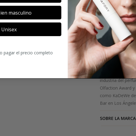
tradiciones de la 
Lo instintivo, que
ien masculino
de la nota superi
y pura vainilla so
Unisex
complementa la pri
Leder 6 se convie
misteriosa y mist
ro pagar el precio completo
Schwarzlose B
J.F. Schwarzlose 
como una empresa 
industria del perf
Olfaction Award y
como KaDeWe de B
Bar en Los Ángele
SOBRE LA MARCA