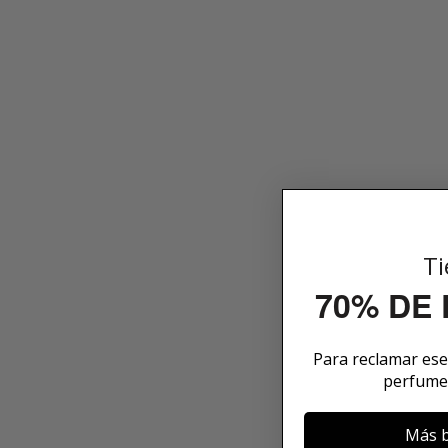
Ti
70% DE
Para reclamar es
perfume
Más b