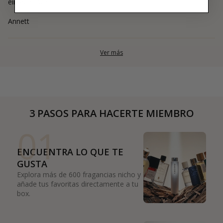
einfach TOP.
Annett
Ver más
3 PASOS PARA HACERTE MIEMBRO
01
ENCUENTRA LO QUE TE
GUSTA
Explora más de 600 fragancias nicho y
añade tus favoritas directamente a tu
box.