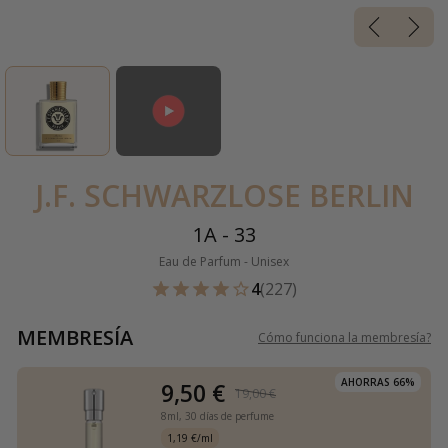
J.F. SCHWARZLOSE BERLIN
1A - 33
Eau de Parfum - Unisex
4
(227)
MEMBRESÍA
Cómo funciona la membresía
?
AHORRAS 66%
9,50 €
19,00 €
8ml,
30 días de perfume
1,19 €/ml