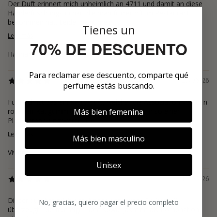
Der Duft erinnert mich unheimlich an 4711 und damit an diese
Handerfrischungstücher, die man früher oft im Restaurant
bekommen hat. Leider nicht mein ...
Tienes un
Leer más
70% DE DESCUENTO
Hannah
Para reclamar ese descuento, comparte qué
20/06/26
perfume estás buscando.
Für mich ist das ein Retro-duft, welcher die Assoziation von den
Más bien femenina
rosanen-Kaugummiteilen gibt, die aufgerollt in so einer
Platikverpackung waren. Der ...
Leer más
Más bien masculino
Vivien
Unisex
12/06/26
Dieser duft hat mich direkt nach den ersten Sprühstoß
No, gracias, quiero pagar el precio completo
überzeugt. Die fruchtige Note sowie Jasmine als Kombnation