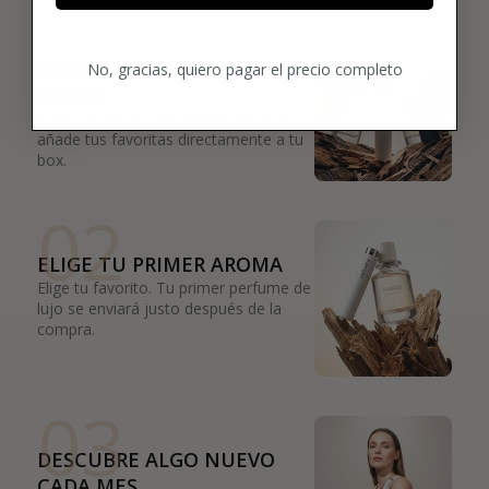
01
ENCUENTRA LO QUE TE
No, gracias, quiero pagar el precio completo
GUSTA
Explora más de 600 fragancias nicho y
añade tus favoritas directamente a tu
box.
02
ELIGE TU PRIMER AROMA
Elige tu favorito. Tu primer perfume de
lujo se enviará justo después de la
compra.
03
DESCUBRE ALGO NUEVO
CADA MES