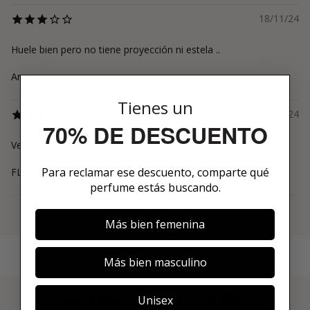
18/11/24
Huele bien pero no tiene proyección ni estela ..
Anna
Tienes un
05/07/24
70% DE DESCUENTO
Very good fragance for summer
Para reclamar ese descuento, comparte qué
FLORIN PAUNEL
perfume estás buscando.
Ver más
Más bien femenina
Más bien masculino
3 PASOS PARA HACERTE MIEMBRO
Unisex