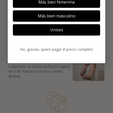
02
Más bien femenina
ELIGE TU PRIMER AROMA
Elige tu favorito. Tu primer perfume de
Más bien masculino
lujo se enviará justo después de la
compra.
Unisex
03
No, gracias, quiero pagar el precio completo
DESCUBRE ALGO NUEVO
CADA MES
Cada mes, un nuevo perfume original
de 8 ml. Pausa o cancela cuando
quieras.