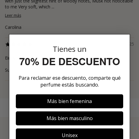
with just the slightest hint of woody notes, Musk not noticeable
to me Very soft, which ...
Leer más
Carolina
22/06/25
Tienes un
70% DE DESCUENTO
Ein wundervoller, frischer und nicht zu flüchtiger Teeduft.
Susanne
Para reclamar ese descuento, comparte qué
perfume estás buscando.
Ver más
Más bien femenina
Más bien masculino
3 PASOS PARA HACERTE MIEMBRO
Unisex