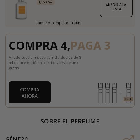
1,15 €/ml
AÑADIR A LA 
CESTA
tamaño completo - 100ml
COMPRA 4,
PAGA 3
Añade cuatro muestras individuales de 8
ml de tu elección al carrito y llévate una
gratis.
COMPRA
AHORA
SOBRE EL PERFUME
GÉNERO