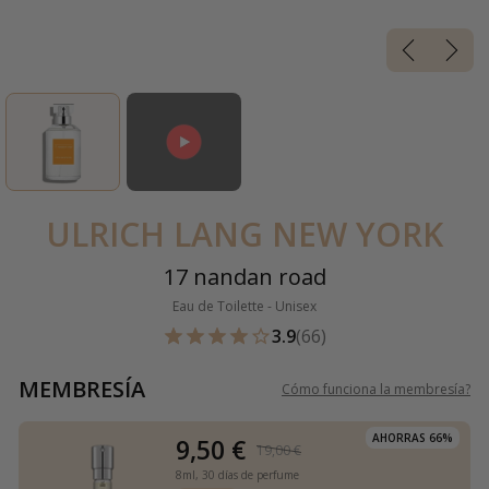
ULRICH LANG NEW YORK
17 nandan road
Eau de Toilette - Unisex
3.9
(66)
MEMBRESÍA
Cómo funciona la membresía
?
AHORRAS 66%
9,50 €
19,00 €
8ml,
30 días de perfume