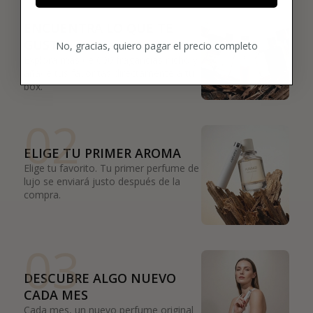
01
ENCUENTRA LO QUE TE
GUSTA
No, gracias, quiero pagar el precio completo
Explora más de 600 fragancias nicho y
añade tus favoritas directamente a tu
box.
02
ELIGE TU PRIMER AROMA
Elige tu favorito. Tu primer perfume de
lujo se enviará justo después de la
compra.
03
DESCUBRE ALGO NUEVO
CADA MES
Cada mes, un nuevo perfume original