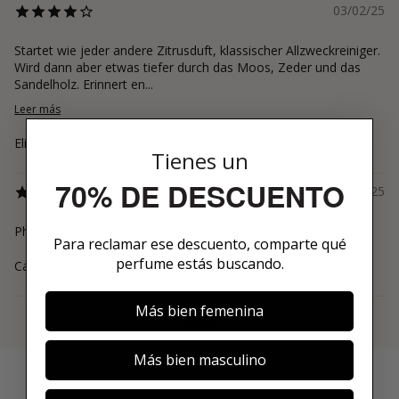
03/02/25
Startet wie jeder andere Zitrusduft, klassischer Allzweckreiniger.
Wird dann aber etwas tiefer durch das Moos, Zeder und das
Sandelholz. Erinnert en...
Leer más
Elisabeth
Tienes un
70% DE DESCUENTO
28/01/25
Phänomenal. Nur die Haltbarkeit könnte etwas besser sein.
Para reclamar ese descuento, comparte qué
perfume estás buscando.
Carlos
Más bien femenina
Ver más
Más bien masculino