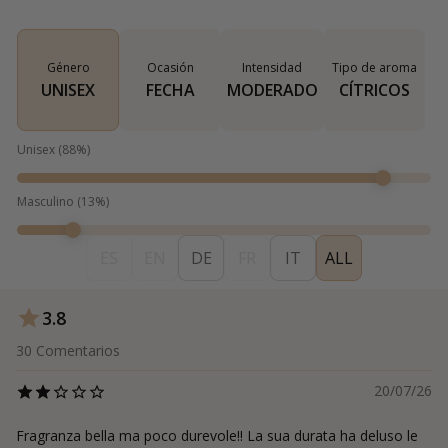
Género
Ocasión
Intensidad
Tipo de aroma
UNISEX
FECHA
MODERADO
CÍTRICOS
Unisex
(
88
%)
Masculino
(
13
%)
ES
EN
DE
FR
IT
ALL
3.8
30
Comentarios
20/07/26
Fragranza bella ma poco durevole!! La sua durata ha deluso le