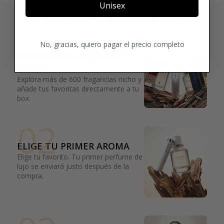
Unisex
3 PASOS PARA HACERTE MIEMBRO
01
No, gracias, quiero pagar el precio completo
ENCUENTRA LO QUE TE
GUSTA
Explora más de 600 fragancias nicho y
añade tus favoritas directamente a tu
box.
02
ELIGE TU PRIMER AROMA
Elige tu favorito. Tu primer perfume de
lujo se enviará justo después de la
compra.