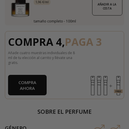
1,96 €/ml
AÑADIR A LA 
CESTA
tamaño completo - 100ml
COMPRA 4,
PAGA 3
Añade cuatro muestras individuales de 8
ml de tu elección al carrito y llévate una
gratis.
COMPRA
AHORA
SOBRE EL PERFUME
GÉNERO