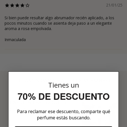
21/01/25
Si bien puede resultar algo abrumador recién aplicado, a los
pocos minutos cuando se asienta deja paso a un elegante
aroma a rosa empolvada.
Inmaculada
3 PASOS PARA HACERTE MIEMBRO
Tienes un
01
70% DE DESCUENTO
ENCUENTRA LO QUE TE
GUSTA
Para reclamar ese descuento, comparte qué
Explora más de 600 fragancias nicho y
perfume estás buscando.
añade tus favoritas directamente a tu
box.