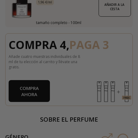
1,96 €/ml
AÑADIR A LA 
CESTA
tamaño completo - 100ml
COMPRA 4,
PAGA 3
Añade cuatro muestras individuales de 8
ml de tu elección al carrito y llévate una
gratis.
COMPRA
AHORA
SOBRE EL PERFUME
GÉNERO