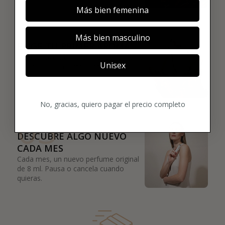
Más bien femenina
02
Más bien masculino
ELIGE TU PRIMER AROMA
Elige tu favorito. Tu primer perfume de
Unisex
lujo se enviará justo después de la
compra.
No, gracias, quiero pagar el precio completo
03
DESCUBRE ALGO NUEVO
CADA MES
Cada mes, un nuevo perfume original
de 8 ml. Pausa o cancela cuando
quieras.