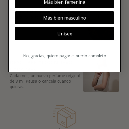
02
Más bien femenina
ELIGE TU PRIMER AROMA
Elige tu favorito. Tu primer perfume de
Más bien masculino
lujo se enviará justo después de la
compra.
Unisex
03
No, gracias, quiero pagar el precio completo
DESCUBRE ALGO NUEVO
CADA MES
Cada mes, un nuevo perfume original
de 8 ml. Pausa o cancela cuando
quieras.