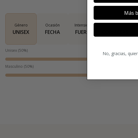
Más b
Género
Ocasión
Intensidad
Tipo de aroma
UNISEX
FECHA
FUERTE
CORIÁCEAS
Unisex
(
50
%)
No, gracias, quie
Masculino
(
50
%)