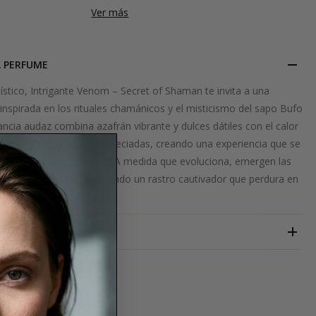
Ver más
L PERFUME
stico, Intrigante Venom – Secret of Shaman te invita a una
nspirada en los rituales chamánicos y el misticismo del sapo Bufo
gancia audaz combina azafrán vibrante y dulces dátiles con el calor
o hipnótico y maderas especiadas, creando una experiencia que se
cendente como arraigada. A medida que evoluciona, emergen las
ro y resinas rituales, dejando un rastro cautivador que perdura en
SIMONE ANDREOLI