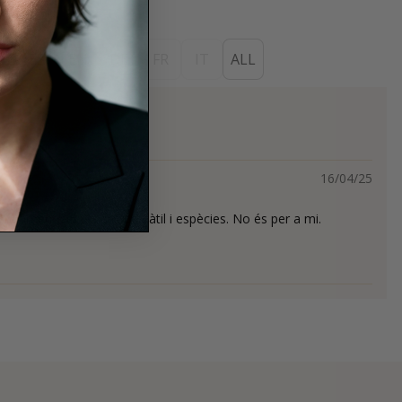
ES
EN
DE
FR
IT
ALL
s
16/04/25
adament sec, notes de dàtil i espècies. No és per a mi.