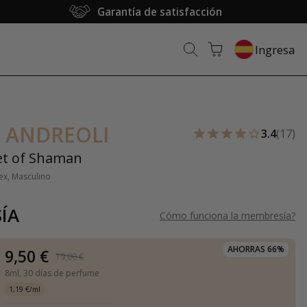
Garantía de satisfacción
Ingresa
 ANDREOLI
3.4
(17)
et of Shaman
ex, Masculino
ÍA
Cómo funciona la membresía
?
AHORRAS 66%
9,50 €
19,00 €
8ml,
30 días de perfume
1,19 €/ml