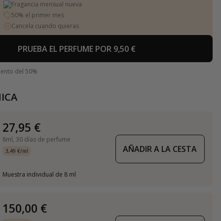
Fragancia mensual nueva
50% el primer mes
Cancela cuando quieras
PRUEBA EL PERFUME POR 9,50 €
uento del 50%
ICA
27,95 €
8ml,
30 días de perfume
AÑADIR A LA CESTA
3,49 €/ml
Muestra individual de 8 ml
150,00 €