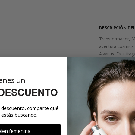
DESCRIPCIÓN DE
Transformador, Mí
aventura cósmica i
Alvarius. Esta fra
intenso del tabac
siente tanto tras
ricas notas de cue
enes un
el aire.
 DESCUENTO
SOBRE LA MARCA
e descuento, comparte qué
 estás buscando.
ien femenina
COMENTARIOS