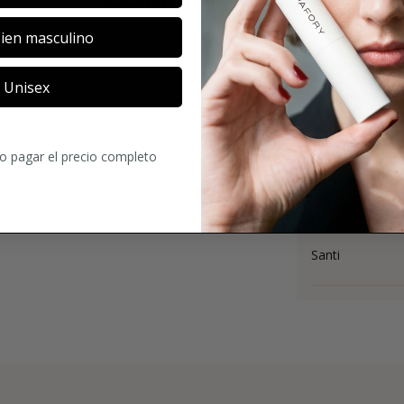
ien masculino
Unisex
3.4
17
Comentario
ro pagar el precio completo
Un tabac extram
Santi