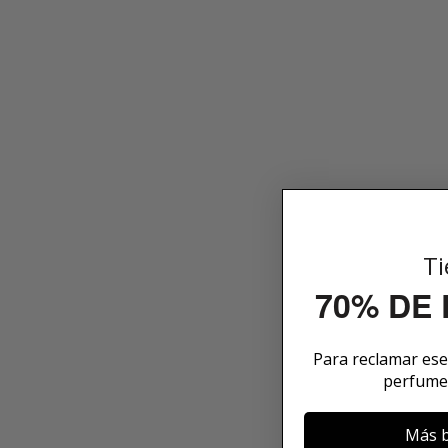
Ti
70% DE
Para reclamar es
perfume
Más b