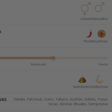
Unisex
Masculino
A
Picante
Leñoso
Moderado
Fuerte
Aventurero
Seductora
VAS
Vainilla, Patchouli, Cuero, Tabaco, Azafrán, Dátiles, Frutas
Secas, Resinas Rituales, Siempreviva