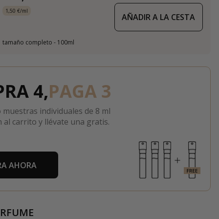
1,50 €/ml
AÑADIR A LA CESTA
tamaño completo - 100ml
RA 4,
PAGA 3
 muestras individuales de 8 ml
 al carrito y llévate una gratis.
A AHORA
ERFUME