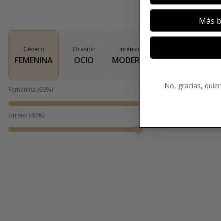
Más b
Género
Ocasión
Intensidad
Tipo de aroma
FEMENINA
OCIO
MODERADO
DULCE
No, gracias, quie
Femenina
(
60
%)
Unisex
(
40
%)