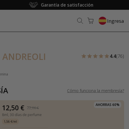
Garantía de satisfacción
Ingresa
 ANDREOLI
4.4
(76)
enina
ÍA
Cómo funciona la membresía
?
AHORRAS 60%
12,50 €
22,00 €
8ml,
30 días de perfume
1,56 €/ml