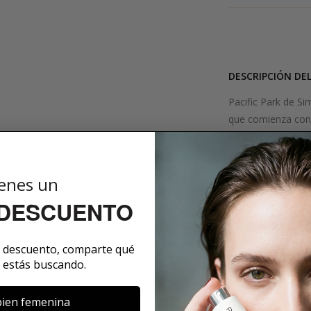
DESCRIPCIÓN DE
Pacific Park de Si
que comienza con 
ensalada de fruta
calman la emoción 
los seductores ar
enes un
Pacific Park evoc
 DESCUENTO
innumerables niño
SOBRE LA MARCA
e descuento, comparte qué
 estás buscando.
ien femenina