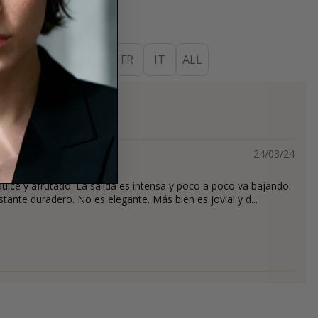
ES
EN
DE
FR
IT
ALL
s
24/03/24
ulce y afrutado. La salida es intensa y poco a poco va bajando.
stante duradero. No es elegante. Más bien es jovial y d...