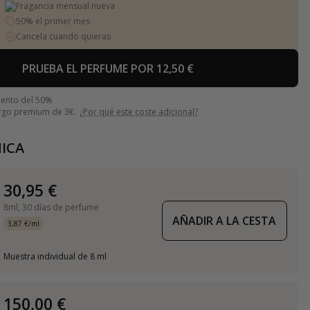
Fragancia mensual nueva
50% el primer mes
Cancela cuando quieras
PRUEBA EL PERFUME POR 12,50 €
uento del 50%
argo premium de 3€.
¿Por qué este coste adicional?
ICA
30,95 €
8ml,
30 días de perfume
AÑADIR A LA CESTA
3,87 €/ml
Muestra individual de 8 ml
150,00 €