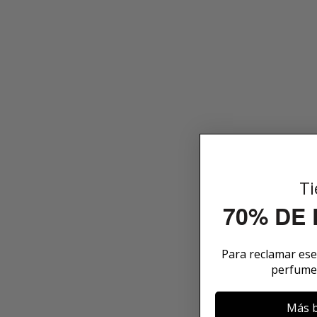
Ti
70% DE
Para reclamar es
perfume
Más b