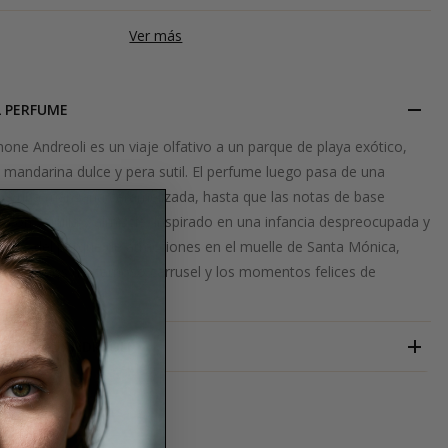
Ver más
L PERFUME
mone Andreoli es un viaje olfativo a un parque de playa exótico,
mandarina dulce y pera sutil. El perfume luego pasa de una
s a una manzana caramelizada, hasta que las notas de base
con vainilla y almizcle. Inspirado en una infancia despreocupada y
omas del parque de atracciones en el muelle de Santa Mónica,
a recuerdos del famoso carrusel y los momentos felices de
s.
SIMONE ANDREOLI