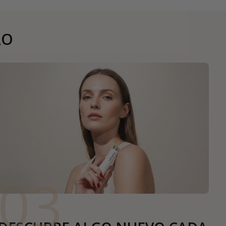
RO
03