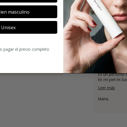
COMENTARIOS
ien masculino
Unisex
4.4
ro pagar el precio completo
76
Comentario
Es un perfume d
En mi piel es ba
Leer más
Maria