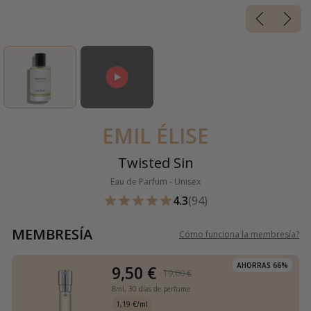
EMIL ÉLISE
Twisted Sin
Eau de Parfum - Unisex
4.3
(94)
MEMBRESÍA
Cómo funciona la membresía
?
AHORRAS 66%
9,50 €
19,00 €
8ml,
30 días de perfume
1,19 €/ml