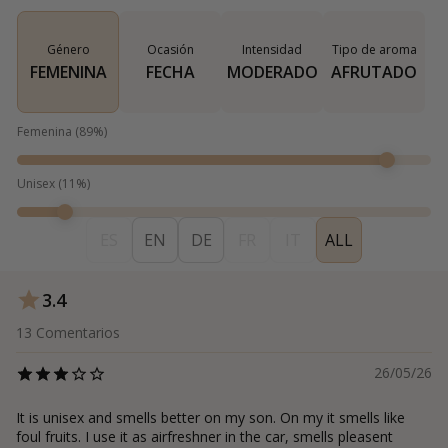
Género
Ocasión
Intensidad
Tipo de aroma
FEMENINA
FECHA
MODERADO
AFRUTADO
Femenina
(
89
%)
Unisex
(
11
%)
ES
EN
DE
FR
IT
ALL
3.4
13
Comentarios
26/05/26
It is unisex and smells better on my son. On my it smells like
foul fruits. I use it as airfreshner in the car, smells pleasent