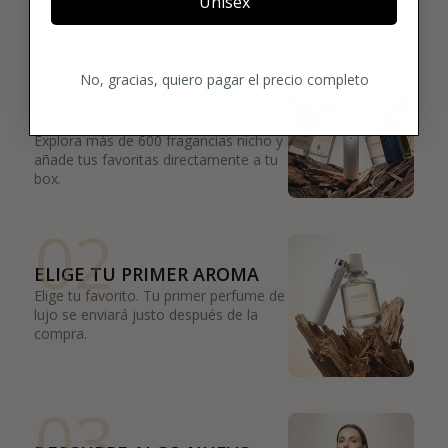
Unisex
3 PASOS PARA HACERTE MIEMBRO
01
No, gracias, quiero pagar el precio completo
ENCUENTRA LO QUE TE
GUSTA
Explora más de 600 fragancias nicho y
añade tus favoritas directamente a tu
box.
02
ELIGE TU PRIMER AROMA
Elige tu favorito. Tu primer perfume de
lujo se enviará justo después de la
compra.
03