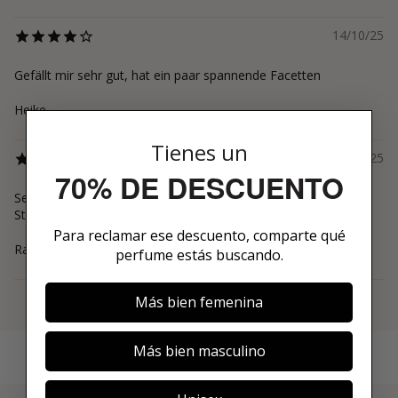
14/10/25
Gefällt mir sehr gut, hat ein paar spannende Facetten
Heike
Tienes un
29/01/25
70% DE DESCUENTO
Sehr schöner, süßer Duft. Haltbarkeit mittel (bei mir ca. 3
Stunden
Para reclamar ese descuento, comparte qué
Ramona
perfume estás buscando.
Más bien femenina
Ver más
Más bien masculino