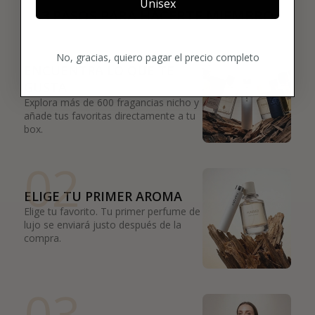
Unisex
3 PASOS PARA HACERTE MIEMBRO
01
No, gracias, quiero pagar el precio completo
ENCUENTRA LO QUE TE
GUSTA
Explora más de 600 fragancias nicho y
añade tus favoritas directamente a tu
box.
02
ELIGE TU PRIMER AROMA
Elige tu favorito. Tu primer perfume de
lujo se enviará justo después de la
compra.
03