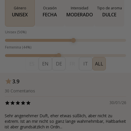
Género
Ocasión
Intensidad
Tipo de aroma
UNISEX
FECHA
MODERADO
DULCE
Unisex
(
56
%)
Femenina
(
44
%)
ES
EN
DE
FR
IT
ALL
3.9
30
Comentarios
30/01/26
Sehr angenehmer Duft, eher etwas süßlich, aber nicht zu
extrem. Ist an mir nicht so ganz lange wahrnehmbar, Haltbarkeit
ist aber grundsätzlich in Ordn...