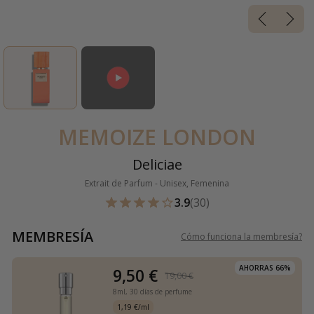
MEMOIZE LONDON
Deliciae
Extrait de Parfum - Unisex, Femenina
3.9
(30)
MEMBRESÍA
Cómo funciona la membresía
?
AHORRAS 66%
9,50 €
19,00 €
8ml,
30 días de perfume
1,19 €/ml