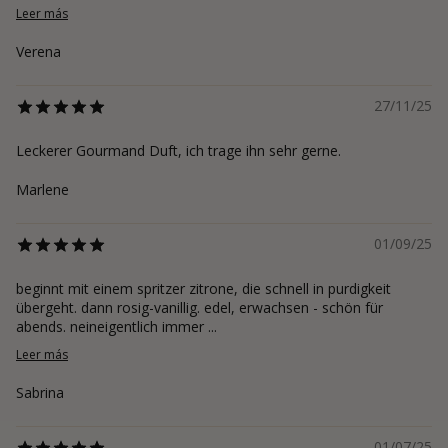
Leer más
Verena
27/11/25
Leckerer Gourmand Duft, ich trage ihn sehr gerne.
Marlene
01/09/25
beginnt mit einem spritzer zitrone, die schnell in purdigkeit
übergeht. dann rosig-vanillig. edel, erwachsen - schön für
abends. neineigentlich immer ...
Leer más
Sabrina
01/07/25