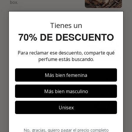
box.
02
Tienes un
ELIGE TU PRIMER AROMA
70% DE DESCUENTO
Elige tu favorito. Tu primer perfume de
lujo se enviará justo después de la
compra.
Para reclamar ese descuento, comparte qué
perfume estás buscando.
03
Más bien femenina
DESCUBRE ALGO NUEVO
CADA MES
Más bien masculino
Cada mes, un nuevo perfume original
de 8 ml. Pausa o cancela cuando
Unisex
quieras.
No, gracias, quiero pagar el precio completo