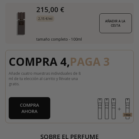
215,00 €
2,15 €/ml
AÑADIR A LA 
CESTA
tamaño completo - 100ml
COMPRA 4,
PAGA 3
Añade cuatro muestras individuales de 8
ml de tu elección al carrito y llévate una
gratis.
COMPRA
AHORA
SOBRE EL PERFUME