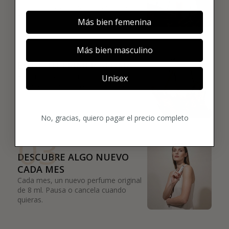
añade tus favoritas directamente a tu
box.
Más bien femenina
02
Más bien masculino
ELIGE TU PRIMER AROMA
Elige tu favorito. Tu primer perfume de
Unisex
lujo se enviará justo después de la
compra.
No, gracias, quiero pagar el precio completo
03
DESCUBRE ALGO NUEVO
CADA MES
Cada mes, un nuevo perfume original
de 8 ml. Pausa o cancela cuando
quieras.