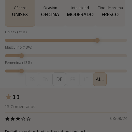
Género
Ocasión
Intensidad
Tipo de aroma
UNISEX
OFICINA
MODERADO
FRESCO
Unisex
(
75
%)
Masculino
(
13
%)
Femenina
(
13
%)
ES
EN
DE
FR
IT
ALL
3.3
15
Comentarios
08/08/24
Definitely not as bad as the rating suggests.