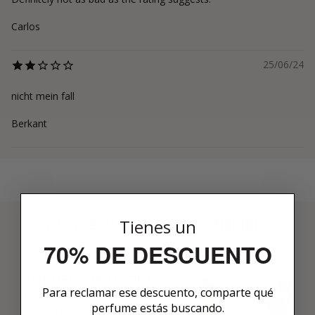
Carlos
25/06/24
nicht mein fall
Berkant
Tienes un
3 PASOS PARA HACERTE MIEMBRO
01
70% DE DESCUENTO
ENCUENTRA LO QUE TE
Para reclamar ese descuento, comparte qué
GUSTA
perfume estás buscando.
Explora más de 600 fragancias nicho y