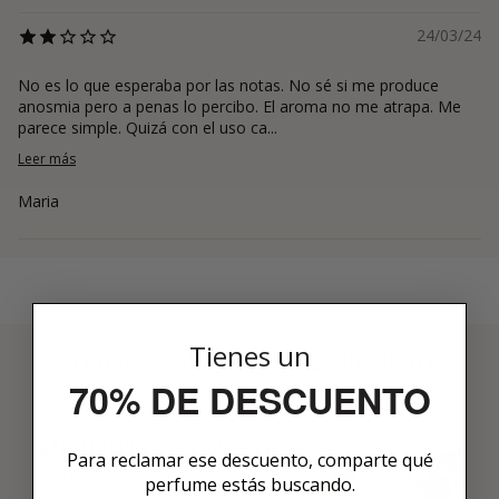
24/03/24
No es lo que esperaba por las notas. No sé si me produce
anosmia pero a penas lo percibo. El aroma no me atrapa. Me
parece simple. Quizá con el uso ca...
Leer más
Maria
Tienes un
3 PASOS PARA HACERTE MIEMBRO
70% DE DESCUENTO
01
ENCUENTRA LO QUE TE
Para reclamar ese descuento, comparte qué
GUSTA
perfume estás buscando.
Explora más de 600 fragancias nicho y