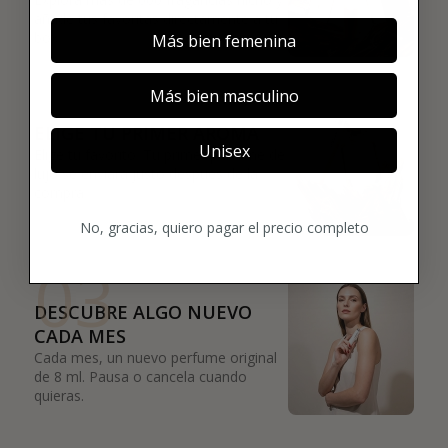
añade tus favoritas directamente a tu
box.
Más bien femenina
02
Más bien masculino
ELIGE TU PRIMER AROMA
Unisex
Elige tu favorito. Tu primer perfume de
lujo se enviará justo después de la
compra.
No, gracias, quiero pagar el precio completo
03
DESCUBRE ALGO NUEVO
CADA MES
Cada mes, un nuevo perfume original
de 8 ml. Pausa o cancela cuando
quieras.