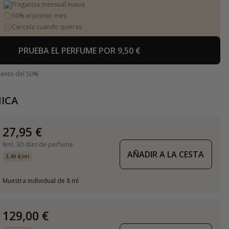
Fragancia mensual nueva
50% el primer mes
Cancela cuando quieras
PRUEBA EL PERFUME POR 9,50 €
uento del 50%
ICA
27,95 €
8ml,
30 días de perfume
AÑADIR A LA CESTA
3,49 €/ml
Muestra individual de 8 ml
129,00 €