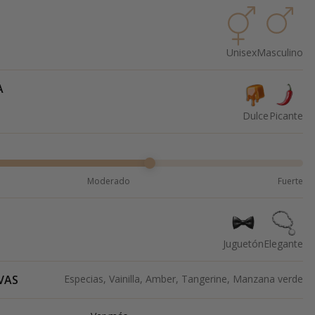
Unisex
Masculino
A
Dulce
Picante
Moderado
Fuerte
Juguetón
Elegante
VAS
Especias, Vainilla, Amber, Tangerine, Manzana verde