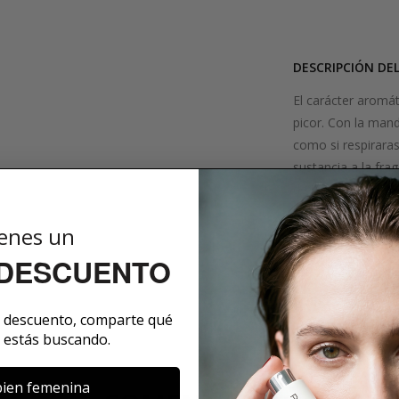
DESCRIPCIÓN DE
El carácter aromá
picor. Con la man
como si respirara
sustancia a la fra
de la frescura. La
hogar acogedor qu
enes un
de Sentier le acom
cuando cae la noc
 DESCUENTO
SOBRE LA MARCA
e descuento, comparte qué
 estás buscando.
ien femenina