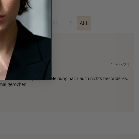
ES
EN
DE
FR
IT
ALL
12/07/24
t nicht mein Fall, meiner Meinung nach auch nichts besonderes.
mal gerochen