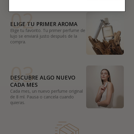
02
ELIGE TU PRIMER AROMA
Elige tu favorito. Tu primer perfume de
lujo se enviará justo después de la
compra.
03
DESCUBRE ALGO NUEVO
CADA MES
Cada mes, un nuevo perfume original
de 8 ml. Pausa o cancela cuando
quieras.