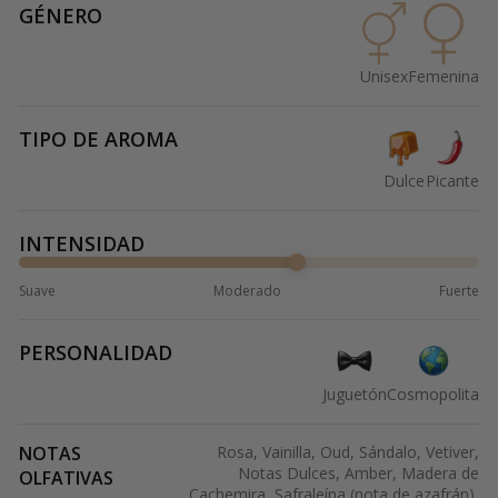
GÉNERO
Unisex
Femenina
TIPO DE AROMA
Dulce
Picante
INTENSIDAD
Suave
Moderado
Fuerte
PERSONALIDAD
Juguetón
Cosmopolita
NOTAS
Rosa, Vainilla, Oud, Sándalo, Vetiver,
Notas Dulces, Amber, Madera de
OLFATIVAS
Cachemira, Safraleína (nota de azafrán),