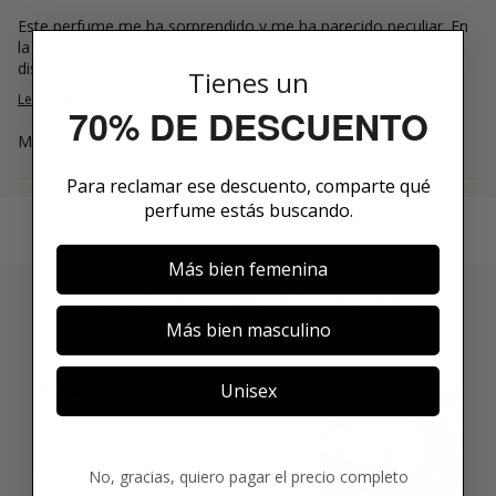
Este perfume me ha sorprendido y me ha parecido peculiar. En
la salida tiene una nota algo chirriante que poco a poco se va
disipando dando paso a not...
Tienes un
Leer más
70% DE DESCUENTO
Maria
Para reclamar ese descuento, comparte qué
perfume estás buscando.
Más bien femenina
3 PASOS PARA HACERTE MIEMBRO
Más bien masculino
01
ENCUENTRA LO QUE TE
Unisex
GUSTA
Explora más de 600 fragancias nicho y
añade tus favoritas directamente a tu
No, gracias, quiero pagar el precio completo
box.