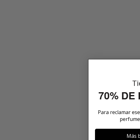
Ti
70% DE
Para reclamar es
perfume
Más b