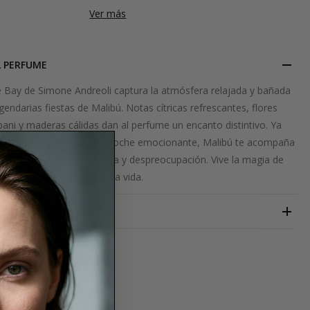
Ver más
L PERFUME
he Bay de Simone Andreoli captura la atmósfera relajada y bañada
egendarias fiestas de Malibú. Notas cítricas refrescantes, flores
pani y maderas cálidas dan al perfume un encanto distintivo. Ya
elajado en la playa o una noche emocionante, Malibú te acompaña
ndote una aura de frescura y despreocupación. Vive la magia de
Bahía" - una oda a la buena vida.
SIMONE ANDREOLI