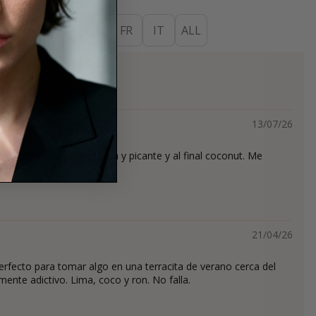
ES
EN
DE
FR
IT
ALL
ios
13/07/26
so al principio entre lima y picante y al final coconut. Me
 duración.
21/04/26
erfecto para tomar algo en una terracita de verano cerca del
nte adictivo. Lima, coco y ron. No falla.