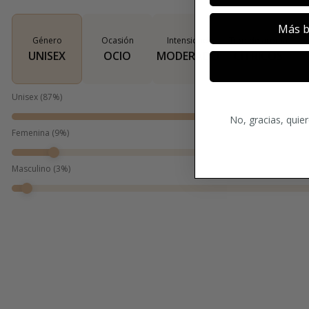
Más b
Género
Ocasión
Intensidad
Tipo de aroma
UNISEX
OCIO
MODERADO
CÍTRICOS
Unisex
(
87
%)
No, gracias, quie
Femenina
(
9
%)
Masculino
(
3
%)