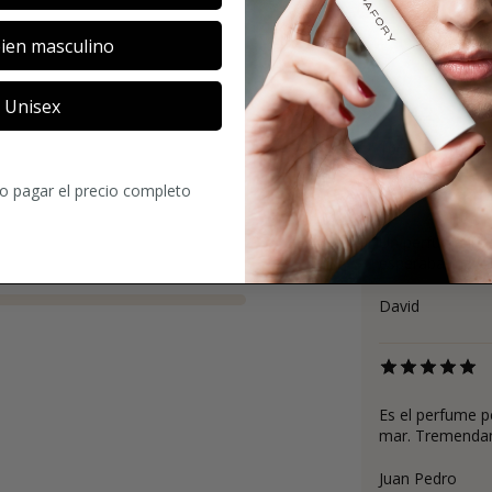
ien masculino
Unisex
4.2
1063
Comentar
ro pagar el precio completo
Un perfume inten
esperaba mayor
David
Es el perfume p
mar. Tremendame
Juan Pedro