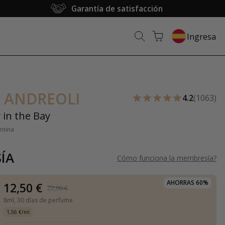
Garantía de satisfacción
Ingresa
 ANDREOLI
4.2
(1063)
 in the Bay
enina
ÍA
Cómo funciona la membresía
?
AHORRAS 60%
12,50 €
22,00 €
8ml,
30 días de perfume
1,56 €/ml