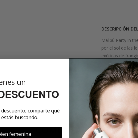
DESCRIPCIÓN DE
Malibú Party in t
por el sol de las l
exóticas de frangi
sea para un día r
con estilo, otorgá
las "Fiestas en la 
enes un
 DESCUENTO
SOBRE LA MARCA
e descuento, comparte qué
 estás buscando.
COMENTARIOS
ien femenina