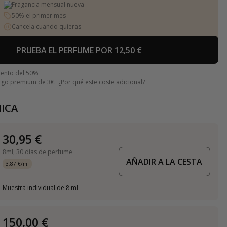
Fragancia mensual nueva
50% el primer mes
Cancela cuando quieras
PRUEBA EL PERFUME POR 12,50 €
uento del 50%
argo premium de 3€.
¿Por qué este coste adicional?
ICA
30,95 €
8ml,
30 días de perfume
AÑADIR A LA CESTA
3,87 €/ml
Muestra individual de 8 ml
150,00 €