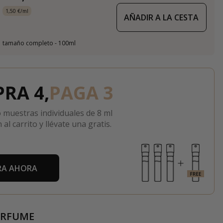
1,50 €/ml
AÑADIR A LA CESTA
tamaño completo - 100ml
RA 4,
PAGA 3
 muestras individuales de 8 ml
 al carrito y llévate una gratis.
A AHORA
ERFUME