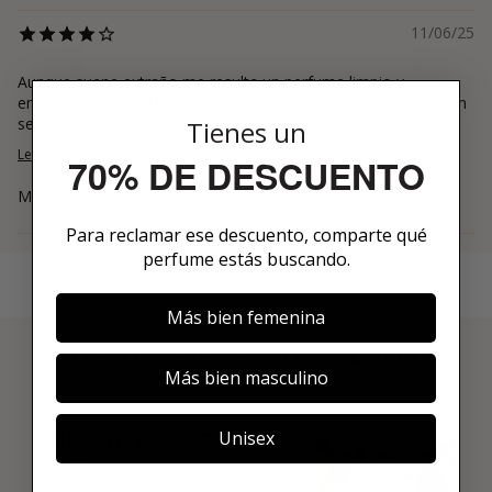
11/06/25
Aunque suene extraño me resulta un perfume limpio y
empolvado pero al mismo tiempo nocturno y seductor. Con un
secado amaderado. Me ha gustado mucho!!...
Tienes un
Leer más
70% DE DESCUENTO
Maria
Para reclamar ese descuento, comparte qué
perfume estás buscando.
Más bien femenina
3 PASOS PARA HACERTE MIEMBRO
Más bien masculino
01
Unisex
ENCUENTRA LO QUE TE
GUSTA
Explora más de 600 fragancias nicho y