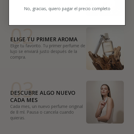
añade tus favoritas directamente a tu
No, gracias, quiero pagar el precio completo
box.
02
ELIGE TU PRIMER AROMA
Elige tu favorito. Tu primer perfume de
lujo se enviará justo después de la
compra.
03
DESCUBRE ALGO NUEVO
CADA MES
Cada mes, un nuevo perfume original
de 8 ml. Pausa o cancela cuando
quieras.