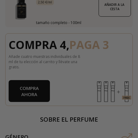
2,50 €/ml
AÑADIR A LA 
CESTA
tamaño completo - 100ml
COMPRA 4,
PAGA 3
Añade cuatro muestras individuales de 8
ml de tu elección al carrito y llévate una
gratis.
COMPRA
AHORA
SOBRE EL PERFUME
GÉNERO