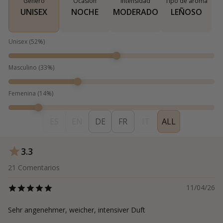
Género
Ocasión
Intensidad
Tipo de aroma
UNISEX
NOCHE
MODERADO
LEÑOSO
Unisex
(
52
%)
Masculino
(
33
%)
Femenina
(
14
%)
ES
EN
DE
FR
IT
ALL
3.3
21
Comentarios
11/04/26
Sehr angenehmer, weicher, intensiver Duft