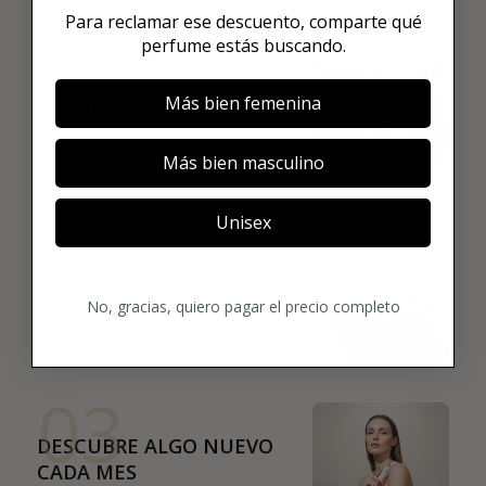
01
Para reclamar ese descuento, comparte qué
perfume estás buscando.
ENCUENTRA LO QUE TE
GUSTA
Más bien femenina
Explora más de 600 fragancias nicho y
añade tus favoritas directamente a tu
box.
Más bien masculino
02
Unisex
ELIGE TU PRIMER AROMA
Elige tu favorito. Tu primer perfume de
lujo se enviará justo después de la
No, gracias, quiero pagar el precio completo
compra.
03
DESCUBRE ALGO NUEVO
CADA MES