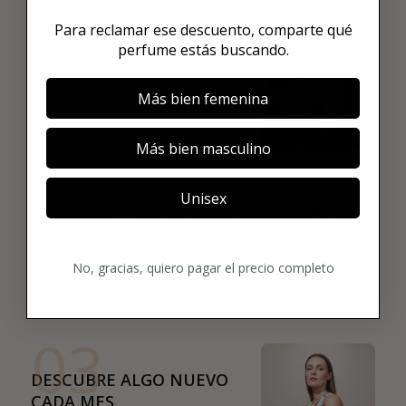
01
Para reclamar ese descuento, comparte qué
perfume estás buscando.
ENCUENTRA LO QUE TE
GUSTA
Explora más de 600 fragancias nicho y
Más bien femenina
añade tus favoritas directamente a tu
box.
Más bien masculino
02
Unisex
ELIGE TU PRIMER AROMA
Elige tu favorito. Tu primer perfume de
lujo se enviará justo después de la
No, gracias, quiero pagar el precio completo
compra.
03
DESCUBRE ALGO NUEVO
CADA MES