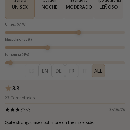
Género
Ocasión
Intensidad
Tipo de aroma
UNISEX
NOCHE
MODERADO
LEÑOSO
Unisex
(
61
%)
Masculino
(
35
%)
Femenina
(
4
%)
ES
EN
DE
FR
IT
ALL
3.8
23
Comentarios
07/06/26
Quite strong, unisex but more on the male side.